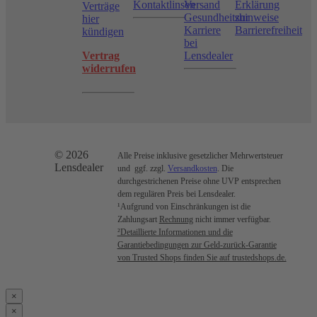
Kontaktlinsen
Versand
Erklärung
Verträge
Gesundheitshinweise
zur
hier
Karriere
Barrierefreiheit
kündigen
bei
Vertrag
Lensdealer
widerrufen
© 2026
Alle Preise inklusive gesetzlicher Mehrwertsteuer
Lensdealer
und ggf. zzgl.
Versandkosten
. Die
durchgestrichenen Preise ohne UVP entsprechen
dem regulären Preis bei Lensdealer.
¹Aufgrund von Einschränkungen ist die
Zahlungsart
Rechnung
nicht immer verfügbar.
²Detaillierte Informationen und die
Garantiebedingungen zur Geld-zurück-Garantie
von Trusted Shops finden Sie auf trustedshops.de.
×
×