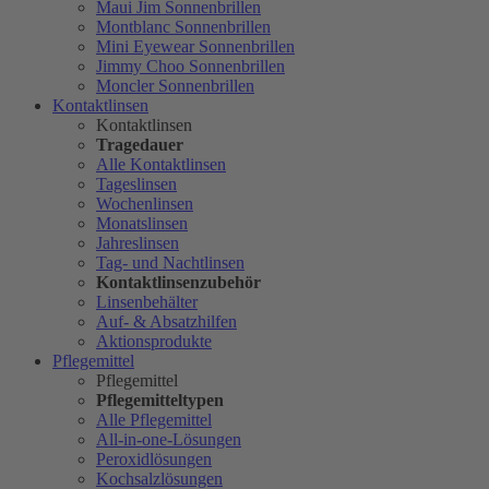
Maui Jim Sonnenbrillen
Montblanc Sonnenbrillen
Mini Eyewear Sonnenbrillen
Jimmy Choo Sonnenbrillen
Moncler Sonnenbrillen
Kontaktlinsen
Kontaktlinsen
Tragedauer
Alle Kontaktlinsen
Tageslinsen
Wochenlinsen
Monatslinsen
Jahreslinsen
Tag- und Nachtlinsen
Kontaktlinsenzubehör
Linsenbehälter
Auf- & Absatzhilfen
Aktionsprodukte
Pflegemittel
Pflegemittel
Pflegemitteltypen
Alle Pflegemittel
All-in-one-Lösungen
Peroxidlösungen
Kochsalzlösungen