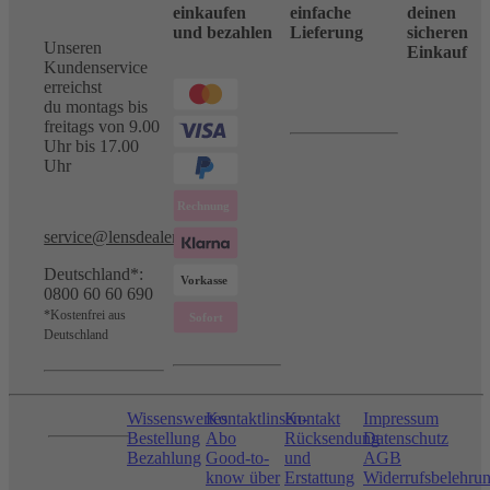
einkaufen
einfache
deinen
und bezahlen
Lieferung
sicheren
Unseren
Einkauf
Kundenservice
erreichst
du montags bis
freitags von 9.00
Uhr bis 17.00
Uhr
service@lensdealer.com
Deutschland*:
0800 60 60 690
*Kostenfrei aus
Deutschland
Wissenswertes
Kontaktlinsen-
Kontakt
Impressum
Bestellung
Abo
Rücksendung
Datenschutz
Bezahlung
Good-to-
und
AGB
know über
Erstattung
Widerrufsbelehru