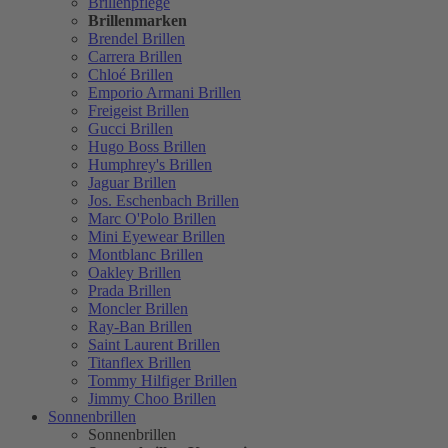
Brillenpflege
Brillenmarken
Brendel Brillen
Carrera Brillen
Chloé Brillen
Emporio Armani Brillen
Freigeist Brillen
Gucci Brillen
Hugo Boss Brillen
Humphrey's Brillen
Jaguar Brillen
Jos. Eschenbach Brillen
Marc O'Polo Brillen
Mini Eyewear Brillen
Montblanc Brillen
Oakley Brillen
Prada Brillen
Moncler Brillen
Ray-Ban Brillen
Saint Laurent Brillen
Titanflex Brillen
Tommy Hilfiger Brillen
Jimmy Choo Brillen
Sonnenbrillen
Sonnenbrillen