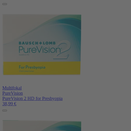
Multifokal
PureVision
PureVision 2 HD for Presbyopia
38,99
€