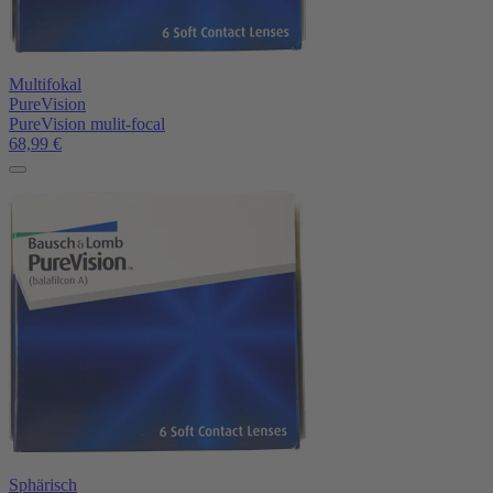
Multifokal
PureVision
PureVision mulit-focal
68,99
€
Sphärisch