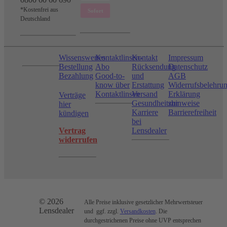
*Kostenfrei aus
Deutschland
Wissenswertes
Kontaktlinsen-
Kontakt
Impressum
Bestellung
Abo
Rücksendung
Datenschutz
Bezahlung
Good-to-
und
AGB
know über
Erstattung
Widerrufsbelehru
Kontaktlinsen
Versand
Erklärung
Verträge
Gesundheitshinweise
zur
hier
Karriere
Barrierefreiheit
kündigen
bei
Vertrag
Lensdealer
widerrufen
© 2026
Alle Preise inklusive gesetzlicher Mehrwertsteuer
Lensdealer
und ggf. zzgl.
Versandkosten
. Die
durchgestrichenen Preise ohne UVP entsprechen