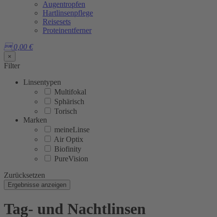
Augentropfen
Hartlinsenpflege
Reisesets
Proteinentferner

0,00
€
×
Filter
Linsentypen
Multifokal
Sphärisch
Torisch
Marken
meineLinse
Air Optix
Biofinity
PureVision
Zurücksetzen
Ergebnisse anzeigen
Tag- und Nachtlinsen