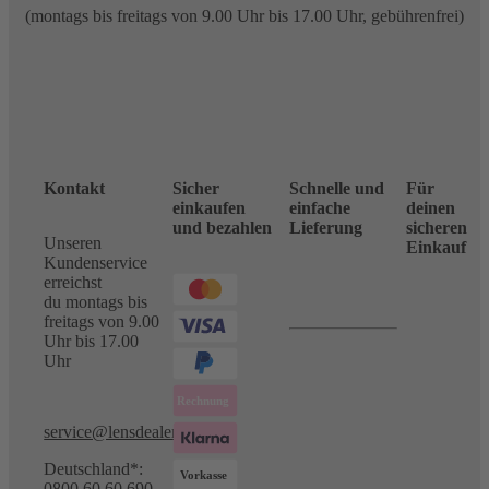
(montags bis freitags von 9.00 Uhr bis 17.00 Uhr, gebührenfrei)
Kontakt
Sicher
Schnelle und
Für
einkaufen
einfache
deinen
und bezahlen
Lieferung
sicheren
Unseren
Einkauf
Kundenservice
erreichst
du montags bis
freitags von 9.00
Uhr bis 17.00
Uhr
service@lensdealer.com
Deutschland*:
0800 60 60 690