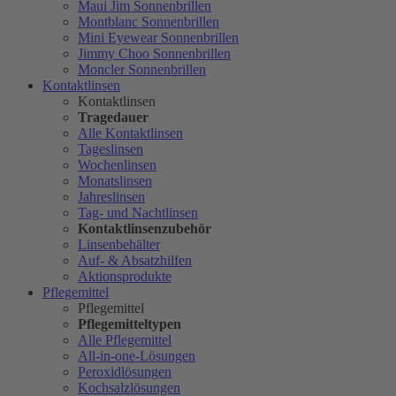
Maui Jim Sonnenbrillen
Montblanc Sonnenbrillen
Mini Eyewear Sonnenbrillen
Jimmy Choo Sonnenbrillen
Moncler Sonnenbrillen
Kontaktlinsen
Kontaktlinsen
Tragedauer
Alle Kontaktlinsen
Tageslinsen
Wochenlinsen
Monatslinsen
Jahreslinsen
Tag- und Nachtlinsen
Kontaktlinsenzubehör
Linsenbehälter
Auf- & Absatzhilfen
Aktionsprodukte
Pflegemittel
Pflegemittel
Pflegemitteltypen
Alle Pflegemittel
All-in-one-Lösungen
Peroxidlösungen
Kochsalzlösungen