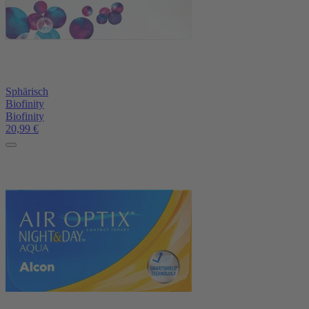
Sphärisch
Biofinity
Biofinity
20,99
€