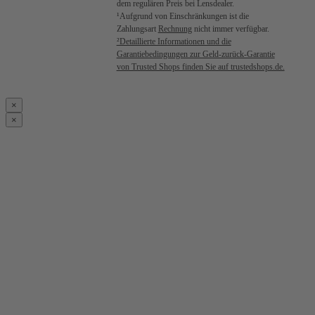
dem regulären Preis bei Lensdealer.
¹Aufgrund von Einschränkungen ist die
Zahlungsart
Rechnung
nicht immer verfügbar.
²Detaillierte Informationen und die
Garantiebedingungen zur Geld-zurück-Garantie
von Trusted Shops finden Sie auf trustedshops.de.
×
×