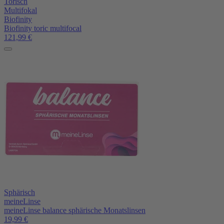
Torisch
Multifokal
Biofinity
Biofinity toric multifocal
121,99
€
Sphärisch
meineLinse
meineLinse balance sphärische Monatslinsen
19,99
€