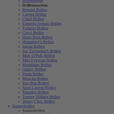
Brillenpflege
Brillenmarken
Brendel Brillen
Carrera Brillen
Chloé Brillen
Emporio Armani Brillen
Freigeist Brillen
Gucci Brillen
Hugo Boss Brillen
Humphrey's Brillen
Jaguar Brillen
Jos. Eschenbach Brillen
Marc O'Polo Brillen
Mini Eyewear Brillen
Montblanc Brillen
Oakley Brillen
Prada Brillen
Moncler Brillen
Ray-Ban Brillen
Saint Laurent Brillen
Titanflex Brillen
Tommy Hilfiger Brillen
Jimmy Choo Brillen
Sonnenbrillen
Sonnenbrillen