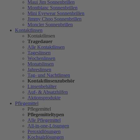
Maui Jim Sonnenbrillen
Montblanc Sonnenbrillen
Mini Eyewear Sonnenbrillen
Jimmy Choo Sonnenbrillen
Moncler Sonnenbrillen
Kontaktlinsen
Kontaktlinsen
Tragedauer
Alle Kontaktlinsen
Tageslinsen
Wochenlinsen
Monatslinsen
Jahreslinsen
Tag- und Nachtlinsen
Kontaktlinsenzubehör
Linsenbehälter
Auf- & Absatzhilfen
Aktionsprodukte
Pflegemittel
Pflegemittel
Pflegemitteltypen
Alle Pflegemittel
All-in-one-Lösungen
Peroxidlösungen
Kochsalzlösungen