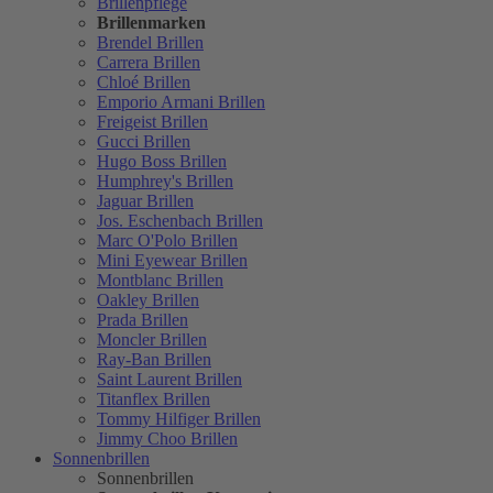
Brillenpflege
Brillenmarken
Brendel Brillen
Carrera Brillen
Chloé Brillen
Emporio Armani Brillen
Freigeist Brillen
Gucci Brillen
Hugo Boss Brillen
Humphrey's Brillen
Jaguar Brillen
Jos. Eschenbach Brillen
Marc O'Polo Brillen
Mini Eyewear Brillen
Montblanc Brillen
Oakley Brillen
Prada Brillen
Moncler Brillen
Ray-Ban Brillen
Saint Laurent Brillen
Titanflex Brillen
Tommy Hilfiger Brillen
Jimmy Choo Brillen
Sonnenbrillen
Sonnenbrillen