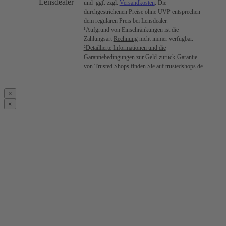
Lensdealer
und ggf. zzgl.
Versandkosten
. Die
durchgestrichenen Preise ohne UVP entsprechen
dem regulären Preis bei Lensdealer.
¹Aufgrund von Einschränkungen ist die
Zahlungsart
Rechnung
nicht immer verfügbar.
²Detaillierte Informationen und die
Garantiebedingungen zur Geld-zurück-Garantie
von Trusted Shops finden Sie auf trustedshops.de.
×
×