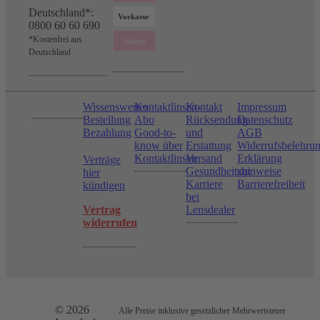
Deutschland*:
0800 60 60 690
*Kostenfrei aus
Deutschland
Wissenswertes
Kontaktlinsen-
Kontakt
Impressum
Bestellung
Abo
Rücksendung
Datenschutz
Bezahlung
Good-to-
und
AGB
know über
Erstattung
Widerrufsbelehru
Kontaktlinsen
Versand
Erklärung
Verträge
Gesundheitshinweise
zur
hier
Karriere
Barrierefreiheit
kündigen
bei
Vertrag
Lensdealer
widerrufen
© 2026
Alle Preise inklusive gesetzlicher Mehrwertsteuer