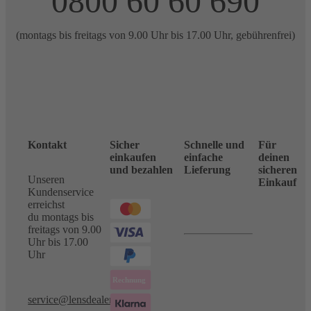
0800 60 60 690
(montags bis freitags von 9.00 Uhr bis 17.00 Uhr, gebührenfrei)
Kontakt
Sicher
Schnelle und
Für
einkaufen
einfache
deinen
und bezahlen
Lieferung
sicheren
Unseren
Einkauf
Kundenservice
erreichst
du montags bis
freitags von 9.00
Uhr bis 17.00
Uhr
service@lensdealer.com