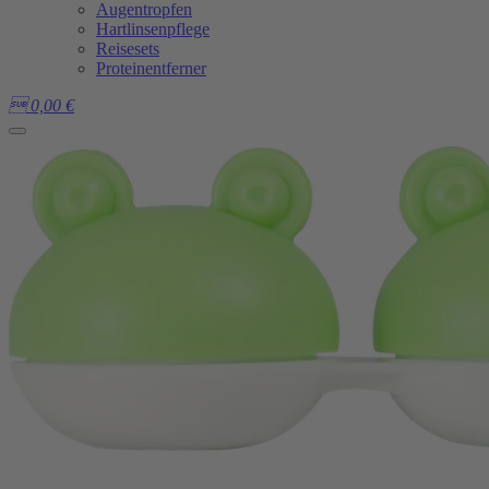
Augentropfen
Hartlinsenpflege
Reisesets
Proteinentferner

0,00
€