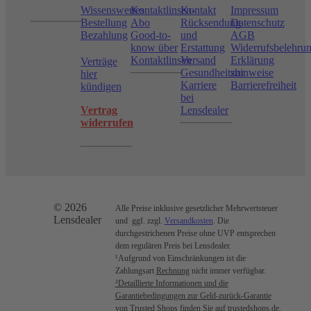
Wissenswertes
Kontaktlinsen-
Kontakt
Impressum
Bestellung
Abo
Rücksendung
Datenschutz
Bezahlung
Good-to-
und
AGB
know über
Erstattung
Widerrufsbelehru
Kontaktlinsen
Versand
Erklärung
Verträge
Gesundheitshinweise
zur
hier
Karriere
Barrierefreiheit
kündigen
bei
Vertrag
Lensdealer
widerrufen
© 2026
Alle Preise inklusive gesetzlicher Mehrwertsteuer
Lensdealer
und ggf. zzgl.
Versandkosten
. Die
durchgestrichenen Preise ohne UVP entsprechen
dem regulären Preis bei Lensdealer.
¹Aufgrund von Einschränkungen ist die
Zahlungsart
Rechnung
nicht immer verfügbar.
²Detaillierte Informationen und die
Garantiebedingungen zur Geld-zurück-Garantie
von Trusted Shops finden Sie auf trustedshops.de.