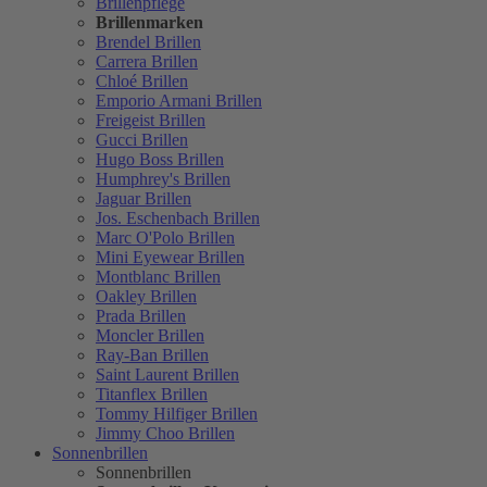
Brillenpflege
Brillenmarken
Brendel Brillen
Carrera Brillen
Chloé Brillen
Emporio Armani Brillen
Freigeist Brillen
Gucci Brillen
Hugo Boss Brillen
Humphrey's Brillen
Jaguar Brillen
Jos. Eschenbach Brillen
Marc O'Polo Brillen
Mini Eyewear Brillen
Montblanc Brillen
Oakley Brillen
Prada Brillen
Moncler Brillen
Ray-Ban Brillen
Saint Laurent Brillen
Titanflex Brillen
Tommy Hilfiger Brillen
Jimmy Choo Brillen
Sonnenbrillen
Sonnenbrillen