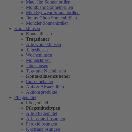
Maui Jim Sonnenbrillen
Montblanc Sonnenbrillen
Mini Eyewear Sonnenbrillen
Jimmy Choo Sonnenbrillen
Moncler Sonnenbrillen
Kontaktlinsen
Kontaktlinsen
Tragedauer
Alle Kontaktlinsen
Tageslinsen
Wochenlinsen
Monatslinsen
Jahreslinsen
Tag- und Nachtlinsen
Kontaktlinsenzubehör
Linsenbehälter
Auf- & Absatzhilfen
Aktionsprodukte
Pflegemittel
Pflegemittel
Pflegemitteltypen
Alle Pflegemittel
All-in-one-Lösungen
Peroxidlösungen
Kochsalzlösungen