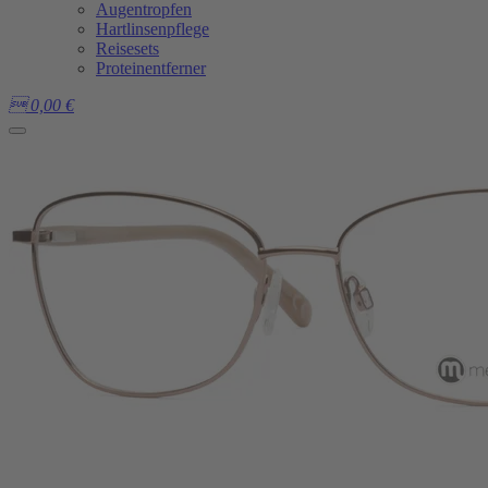
Augentropfen
Hartlinsenpflege
Reisesets
Proteinentferner

0,00
€