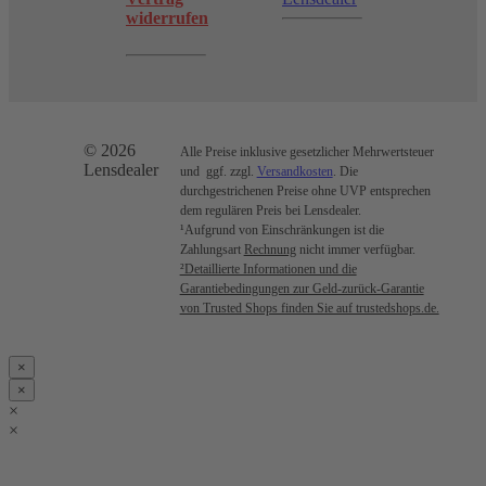
widerrufen
© 2026
Alle Preise inklusive gesetzlicher Mehrwertsteuer
Lensdealer
und ggf. zzgl.
Versandkosten
. Die
durchgestrichenen Preise ohne UVP entsprechen
dem regulären Preis bei Lensdealer.
¹Aufgrund von Einschränkungen ist die
Zahlungsart
Rechnung
nicht immer verfügbar.
²Detaillierte Informationen und die
Garantiebedingungen zur Geld-zurück-Garantie
von Trusted Shops finden Sie auf trustedshops.de.
×
×
×
×