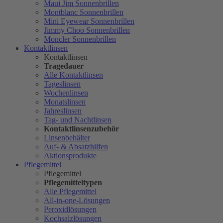
Maui Jim Sonnenbrillen
Montblanc Sonnenbrillen
Mini Eyewear Sonnenbrillen
Jimmy Choo Sonnenbrillen
Moncler Sonnenbrillen
Kontaktlinsen
Kontaktlinsen
Tragedauer
Alle Kontaktlinsen
Tageslinsen
Wochenlinsen
Monatslinsen
Jahreslinsen
Tag- und Nachtlinsen
Kontaktlinsenzubehör
Linsenbehälter
Auf- & Absatzhilfen
Aktionsprodukte
Pflegemittel
Pflegemittel
Pflegemitteltypen
Alle Pflegemittel
All-in-one-Lösungen
Peroxidlösungen
Kochsalzlösungen