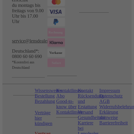
du montags bis
freitags von 9.00
Uhr bis 17.00
Uhr
service@lensdealer.com
Deutschland*:
0800 60 60 690
*Kostenfrei aus
Deutschland
Wissenswertes
Kontaktlinsen-
Kontakt
Impressum
Bestellung
Abo
Rücksendung
Datenschutz
Bezahlung
Good-to-
und
AGB
know über
Erstattung
Widerrufsbelehru
Kontaktlinsen
Versand
Erklärung
Verträge
Gesundheitshinweise
zur
hier
Karriere
Barrierefreiheit
kündigen
bei
Vertrag
Lensdealer