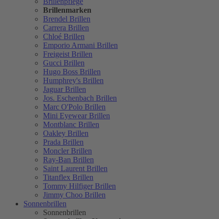
Brillenpflege
Brillenmarken
Brendel Brillen
Carrera Brillen
Chloé Brillen
Emporio Armani Brillen
Freigeist Brillen
Gucci Brillen
Hugo Boss Brillen
Humphrey's Brillen
Jaguar Brillen
Jos. Eschenbach Brillen
Marc O'Polo Brillen
Mini Eyewear Brillen
Montblanc Brillen
Oakley Brillen
Prada Brillen
Moncler Brillen
Ray-Ban Brillen
Saint Laurent Brillen
Titanflex Brillen
Tommy Hilfiger Brillen
Jimmy Choo Brillen
Sonnenbrillen
Sonnenbrillen