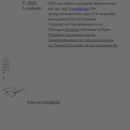
© 2026
Alle Preise inklusive gesetzlicher Mehrwertsteuer
Lensdealer
und ggf. zzgl.
Versandkosten
. Die
durchgestrichenen Preise ohne UVP entsprechen
dem regulären Preis bei Lensdealer.
¹Aufgrund von Einschränkungen ist die
Zahlungsart
Rechnung
nicht immer verfügbar.
²Detaillierte Informationen und die
Garantiebedingungen zur Geld-zurück-Garantie
von Trusted Shops finden Sie auf trustedshops.de.
×
×
×
×
Schwarz/Hellgrün