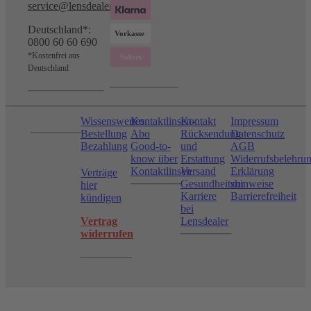
service@lensdealer.com
Deutschland*:
0800 60 60 690
*Kostenfrei aus
Deutschland
Wissenswertes
Kontaktlinsen-
Kontakt
Impressum
Bestellung
Abo
Rücksendung
Datenschutz
Bezahlung
Good-to-
und
AGB
know über
Erstattung
Widerrufsbelehru
Kontaktlinsen
Versand
Erklärung
Verträge
Gesundheitshinweise
zur
hier
Karriere
Barrierefreiheit
kündigen
bei
Vertrag
Lensdealer
widerrufen