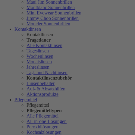
Maui Jim Sonnenbrillen
Montblanc Sonnenbrillen
Mini Eyewear Sonnenbrillen
Jimmy Choo Sonnenbrillen
Moncler Sonnenbrillen
Kontaktlinsen
Kontaktlinsen
Tragedauer
Alle Kontaktlinsen
Tageslinsen
Wochenlinsen
Monatslinsen
Jahreslinsen
Tag- und Nachtlinsen
Kontaktlinsenzubehör
Linsenbehälter
Auf- & Absatzhilfen
Aktionsprodukte
Pflegemittel
Pflegemittel
Pflegemitteltypen
Alle Pflegemittel
All-in-one-Lösungen
Peroxidlösungen
Kochsalzlösungen