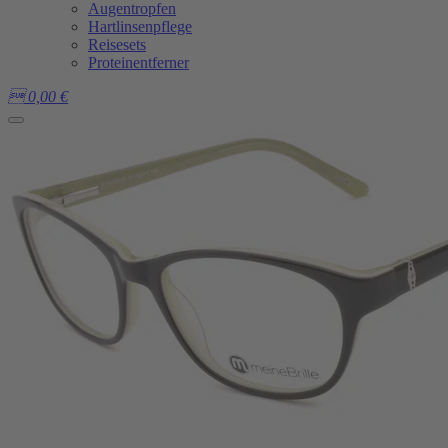
Augentropfen
Hartlinsenpflege
Reisesets
Proteinentferner

0,00
€