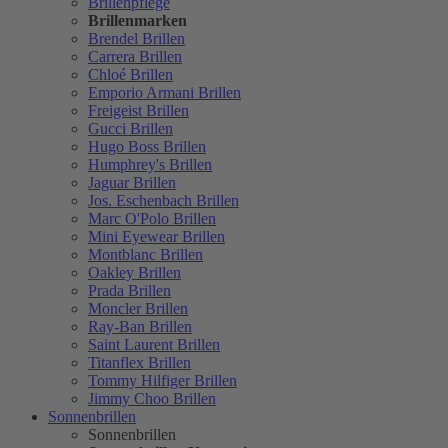
Brillenpflege
Brillenmarken
Brendel Brillen
Carrera Brillen
Chloé Brillen
Emporio Armani Brillen
Freigeist Brillen
Gucci Brillen
Hugo Boss Brillen
Humphrey's Brillen
Jaguar Brillen
Jos. Eschenbach Brillen
Marc O'Polo Brillen
Mini Eyewear Brillen
Montblanc Brillen
Oakley Brillen
Prada Brillen
Moncler Brillen
Ray-Ban Brillen
Saint Laurent Brillen
Titanflex Brillen
Tommy Hilfiger Brillen
Jimmy Choo Brillen
Sonnenbrillen
Sonnenbrillen