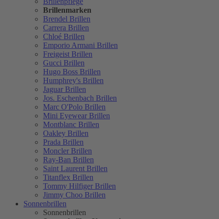
Brillenpflege
Brillenmarken
Brendel Brillen
Carrera Brillen
Chloé Brillen
Emporio Armani Brillen
Freigeist Brillen
Gucci Brillen
Hugo Boss Brillen
Humphrey's Brillen
Jaguar Brillen
Jos. Eschenbach Brillen
Marc O'Polo Brillen
Mini Eyewear Brillen
Montblanc Brillen
Oakley Brillen
Prada Brillen
Moncler Brillen
Ray-Ban Brillen
Saint Laurent Brillen
Titanflex Brillen
Tommy Hilfiger Brillen
Jimmy Choo Brillen
Sonnenbrillen
Sonnenbrillen