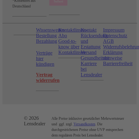
*Kostenfrei aus
Deutschland
Wissenswertes
Kontaktlinsen-
Kontakt
Impressum
Bestellung
Abo
Rücksendung
Datenschutz
Bezahlung
Good-to-
und
AGB
know über
Erstattung
Widerrufsbelehru
Kontaktlinsen
Versand
Erklärung
Verträge
Gesundheitshinweise
zur
hier
Karriere
Barrierefreiheit
kündigen
bei
Vertrag
Lensdealer
widerrufen
© 2026
Alle Preise inklusive gesetzlicher Mehrwertsteuer
Lensdealer
und ggf. zzgl.
Versandkosten
. Die
durchgestrichenen Preise ohne UVP entsprechen
dem regulären Preis bei Lensdealer.