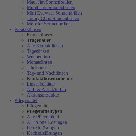
Maui Jim Sonnenbrillen
Montblanc Sonnenbrillen
Mini Eyewear Sonnenbrillen
Jimmy Choo Sonnenbrillen
Moncler Sonnenbrillen
Kontaktlinsen
Kontaktlinsen
Tragedauer
Alle Kontaktlinsen
Tageslinsen
Wochenlinsen
Monatslinsen
Jahreslinsen
Tag- und Nachtlinsen
Kontaktlinsenzubehör
Linsenbehälter
Auf- & Absatzhilfen
Aktionsprodukte
Pflegemittel
Pflegemittel
Pflegemitteltypen
Alle Pflegemittel
All-in-one-Lösungen
Peroxidlösungen
Kochsalzlösungen