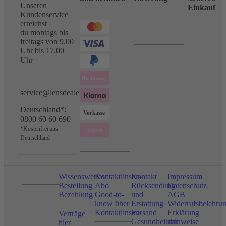
Unseren
Einkauf
Kundenservice
erreichst
du montags bis
freitags von 9.00
Uhr bis 17.00
Uhr
service@lensdealer.com
Deutschland*:
0800 60 60 690
*Kostenfrei aus
Deutschland
Wissenswertes
Kontaktlinsen-
Kontakt
Impressum
Bestellung
Abo
Rücksendung
Datenschutz
Bezahlung
Good-to-
und
AGB
know über
Erstattung
Widerrufsbelehru
Kontaktlinsen
Versand
Erklärung
Verträge
Gesundheitshinweise
zur
hier