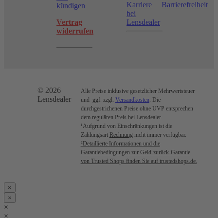
Karriere
Barrierefreiheit
kündigen
bei
Vertrag
Lensdealer
widerrufen
© 2026
Alle Preise inklusive gesetzlicher Mehrwertsteuer
Lensdealer
und ggf. zzgl.
Versandkosten
. Die
durchgestrichenen Preise ohne UVP entsprechen
dem regulären Preis bei Lensdealer.
¹Aufgrund von Einschränkungen ist die
Zahlungsart
Rechnung
nicht immer verfügbar.
²Detaillierte Informationen und die
Garantiebedingungen zur Geld-zurück-Garantie
von Trusted Shops finden Sie auf trustedshops.de.
×
×
×
×