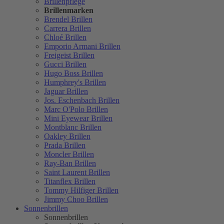
Brillenpflege
Brillenmarken
Brendel Brillen
Carrera Brillen
Chloé Brillen
Emporio Armani Brillen
Freigeist Brillen
Gucci Brillen
Hugo Boss Brillen
Humphrey's Brillen
Jaguar Brillen
Jos. Eschenbach Brillen
Marc O'Polo Brillen
Mini Eyewear Brillen
Montblanc Brillen
Oakley Brillen
Prada Brillen
Moncler Brillen
Ray-Ban Brillen
Saint Laurent Brillen
Titanflex Brillen
Tommy Hilfiger Brillen
Jimmy Choo Brillen
Sonnenbrillen
Sonnenbrillen