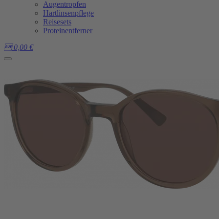
Augentropfen
Hartlinsenpflege
Reisesets
Proteinentferner

0,00
€