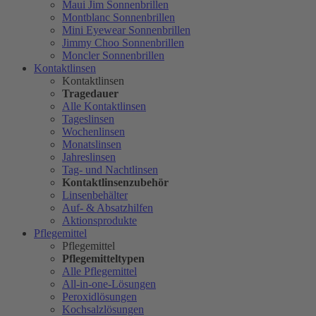
Maui Jim Sonnenbrillen
Montblanc Sonnenbrillen
Mini Eyewear Sonnenbrillen
Jimmy Choo Sonnenbrillen
Moncler Sonnenbrillen
Kontaktlinsen
Kontaktlinsen
Tragedauer
Alle Kontaktlinsen
Tageslinsen
Wochenlinsen
Monatslinsen
Jahreslinsen
Tag- und Nachtlinsen
Kontaktlinsenzubehör
Linsenbehälter
Auf- & Absatzhilfen
Aktionsprodukte
Pflegemittel
Pflegemittel
Pflegemitteltypen
Alle Pflegemittel
All-in-one-Lösungen
Peroxidlösungen
Kochsalzlösungen