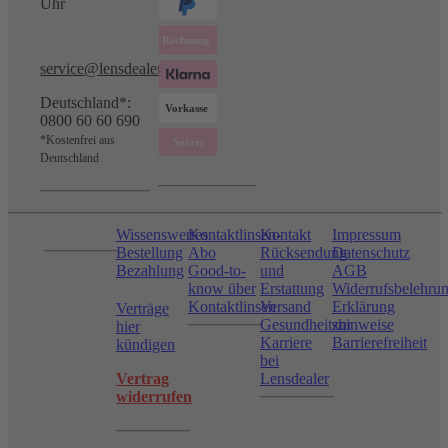
Uhr
service@lensdealer.com
Deutschland*:
0800 60 60 690
*Kostenfrei aus
Deutschland
Wissenswertes
Kontaktlinsen-
Kontakt
Impressum
Bestellung
Abo
Rücksendung
Datenschutz
Bezahlung
Good-to-
und
AGB
know über
Erstattung
Widerrufsbelehru
Kontaktlinsen
Versand
Erklärung
Verträge
Gesundheitshinweise
zur
hier
Karriere
Barrierefreiheit
kündigen
bei
Vertrag
Lensdealer
widerrufen