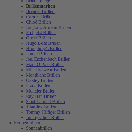
Brillenpflege
Brillenmarken
Brendel Brillen
Carrera Brillen
Chloé Brillen
Emporio Armani Brillen
Freigeist Brillen
Gucci Brillen
Hugo Boss Brillen
Humphrey's Brillen
Jaguar Brillen
Jos. Eschenbach Brillen
Marc O'Polo Brillen
Mini Eyewear Brillen
Montblanc Brillen
Oakley Brillen
Prada Brillen
Moncler Brillen
Ray-Ban Brillen
Saint Laurent Brillen
Titanflex Brillen
Tommy Hilfiger Brillen
Jimmy Choo Brillen
Sonnenbrillen
Sonnenbrillen