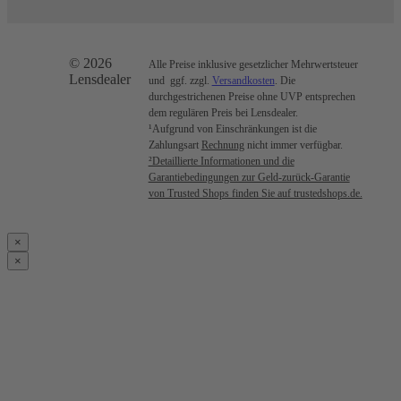
© 2026
Alle Preise inklusive gesetzlicher Mehrwertsteuer
Lensdealer
und ggf. zzgl.
Versandkosten
. Die
durchgestrichenen Preise ohne UVP entsprechen
dem regulären Preis bei Lensdealer.
¹Aufgrund von Einschränkungen ist die
Zahlungsart
Rechnung
nicht immer verfügbar.
²Detaillierte Informationen und die
Garantiebedingungen zur Geld-zurück-Garantie
von Trusted Shops finden Sie auf trustedshops.de.
×
×