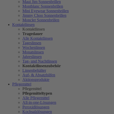
Maui Jim Sonnenbrillen
Montblanc Sonnenbrillen
Mini Eyewear Sonnenbrillen
Jimmy Choo Sonnenbrillen
Moncler Sonnenbrillen
Kontaktlinsen
Kontaktlinsen
Tragedauer
Alle Kontaktlinsen
Tageslinsen
Wochenlinsen
Monatslinsen
Jahreslinsen
Tag- und Nachtlinsen
Kontaktlinsenzubehör
Linsenbehälter
Auf- & Absatzhilfen
Aktionsprodukte
Pflegemittel
Pflegemittel
Pflegemitteltypen
Alle Pflegemittel
All-in-one-Lösungen
Peroxidlösungen
Kochsalzlösungen