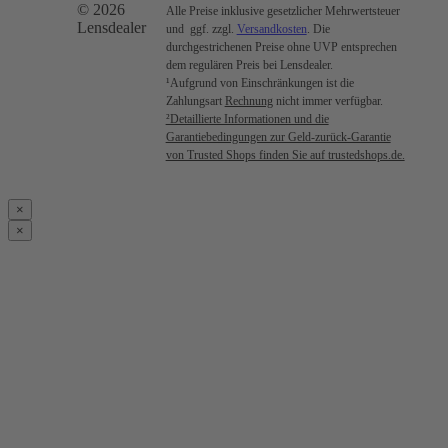
© 2026
Alle Preise inklusive gesetzlicher Mehrwertsteuer
Lensdealer
und ggf. zzgl.
Versandkosten
. Die
durchgestrichenen Preise ohne UVP entsprechen
dem regulären Preis bei Lensdealer.
¹Aufgrund von Einschränkungen ist die
Zahlungsart
Rechnung
nicht immer verfügbar.
²Detaillierte Informationen und die
Garantiebedingungen zur Geld-zurück-Garantie
von Trusted Shops finden Sie auf trustedshops.de.
×
×