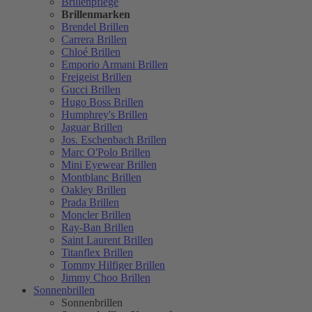
Brillenpflege
Brillenmarken
Brendel Brillen
Carrera Brillen
Chloé Brillen
Emporio Armani Brillen
Freigeist Brillen
Gucci Brillen
Hugo Boss Brillen
Humphrey's Brillen
Jaguar Brillen
Jos. Eschenbach Brillen
Marc O'Polo Brillen
Mini Eyewear Brillen
Montblanc Brillen
Oakley Brillen
Prada Brillen
Moncler Brillen
Ray-Ban Brillen
Saint Laurent Brillen
Titanflex Brillen
Tommy Hilfiger Brillen
Jimmy Choo Brillen
Sonnenbrillen
Sonnenbrillen