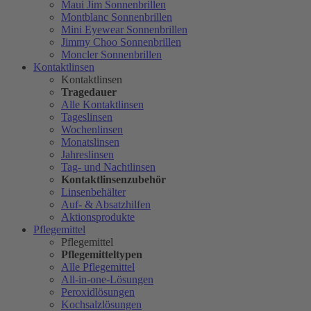
Maui Jim Sonnenbrillen
Montblanc Sonnenbrillen
Mini Eyewear Sonnenbrillen
Jimmy Choo Sonnenbrillen
Moncler Sonnenbrillen
Kontaktlinsen
Kontaktlinsen
Tragedauer
Alle Kontaktlinsen
Tageslinsen
Wochenlinsen
Monatslinsen
Jahreslinsen
Tag- und Nachtlinsen
Kontaktlinsenzubehör
Linsenbehälter
Auf- & Absatzhilfen
Aktionsprodukte
Pflegemittel
Pflegemittel
Pflegemitteltypen
Alle Pflegemittel
All-in-one-Lösungen
Peroxidlösungen
Kochsalzlösungen