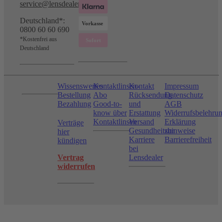
service@lensdealer.com
Deutschland*:
0800 60 60 690
*Kostenfrei aus
Deutschland
Wissenswertes
Kontaktlinsen-
Kontakt
Impressum
Bestellung
Abo
Rücksendung
Datenschutz
Bezahlung
Good-to-
und
AGB
know über
Erstattung
Widerrufsbelehru
Kontaktlinsen
Versand
Erklärung
Verträge
Gesundheitshinweise
zur
hier
Karriere
Barrierefreiheit
kündigen
bei
Vertrag
Lensdealer
widerrufen