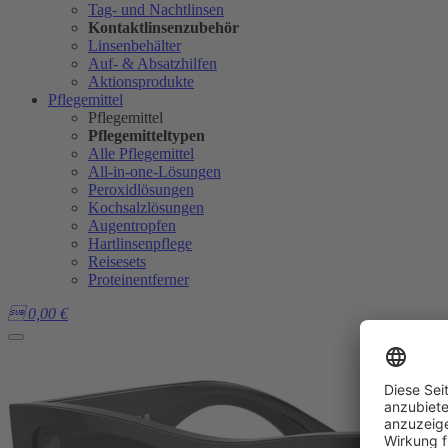
Tag- und Nachtlinsen
Kontaktlinsenzubehör
Linsenbehälter
Auf- & Absatzhilfen
Aktionsprodukte
Pflegemittel
Pflegemittel
Pflegemitteltypen
Alle Pflegemittel
All-in-one-Lösungen
Peroxidlösungen
Kochsalzlösungen
Augentropfen
Hartlinsenpflege
Reisesets
Proteinentferner

0,00
€