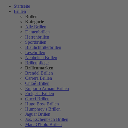
Startseite
Brillen
Brillen
Kategorie
Alle Brillen
Damenbrillen
Herrenbrillen
Sportbrillen
Blaulichtfilterbrillen
Lesebrillen
Neuheiten Brillen
Brillenpflege
Brillenmarken
Brendel Brillen
Carrera Brillen
Chloé Brillen
Emporio Armani Brillen
Freigeist Brillen
Gucci Brillen
Hugo Boss Brillen
Humphrey's Brillen
Jaguar Brillen
Jos. Eschenbach Brillen
Marc O'Polo Brillen