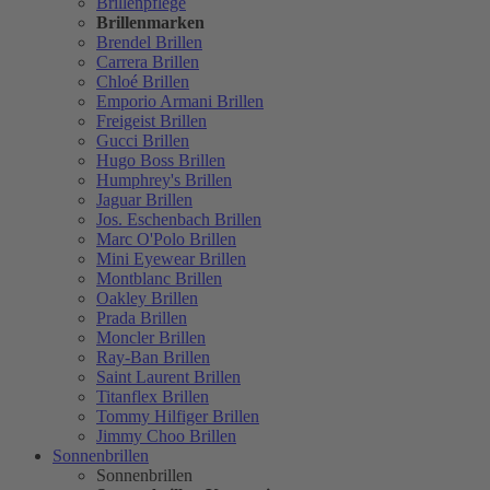
Brillenpflege
Brillenmarken
Brendel Brillen
Carrera Brillen
Chloé Brillen
Emporio Armani Brillen
Freigeist Brillen
Gucci Brillen
Hugo Boss Brillen
Humphrey's Brillen
Jaguar Brillen
Jos. Eschenbach Brillen
Marc O'Polo Brillen
Mini Eyewear Brillen
Montblanc Brillen
Oakley Brillen
Prada Brillen
Moncler Brillen
Ray-Ban Brillen
Saint Laurent Brillen
Titanflex Brillen
Tommy Hilfiger Brillen
Jimmy Choo Brillen
Sonnenbrillen
Sonnenbrillen