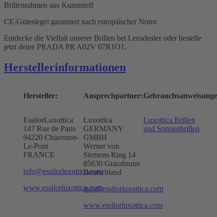
Brillenrahmen aus Kunststoff
CE-Gütesiegel garantiert nach europäischer Norm
Entdecke die Vielfalt unserer Brillen bei Lensdealer oder bestelle
jetzt deine PRADA PR A02V 07R1O1.
Herstellerinformationen
Hersteller:
Ansprechpartner:
Gebrauchsanweisunge
EssilorLuxottica
Luxottica
Luxottica Brillen
147 Rue de Paris
GERMANY
und Sonnenbrillen
94220 Charenton-
GMBH
Le-Pont
Werner von
FRANCE
Siemens Ring 14
85630 Grassbrunn
info@essilorluxottica.com
Deutschland
www.essilorluxottica.com
info@essilorluxottica.com
www.essilorluxottica.com