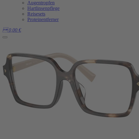
Augentropfen
Hartlinsenpflege
Reisesets
Proteinentferner

0,00
€