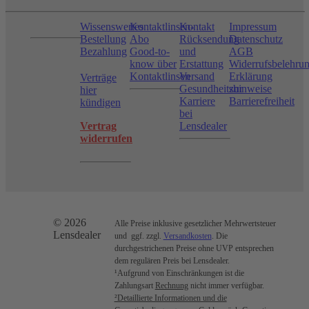
Wissenswertes
Kontaktlinsen-
Kontakt
Impressum
Bestellung
Abo
Rücksendung
Datenschutz
Bezahlung
Good-to-
und
AGB
know über
Erstattung
Widerrufsbelehru
Kontaktlinsen
Versand
Erklärung
Verträge
Gesundheitshinweise
zur
hier
Karriere
Barrierefreiheit
kündigen
bei
Vertrag
Lensdealer
widerrufen
© 2026
Alle Preise inklusive gesetzlicher Mehrwertsteuer
Lensdealer
und ggf. zzgl.
Versandkosten
. Die
durchgestrichenen Preise ohne UVP entsprechen
dem regulären Preis bei Lensdealer.
¹Aufgrund von Einschränkungen ist die
Zahlungsart
Rechnung
nicht immer verfügbar.
²Detaillierte Informationen und die