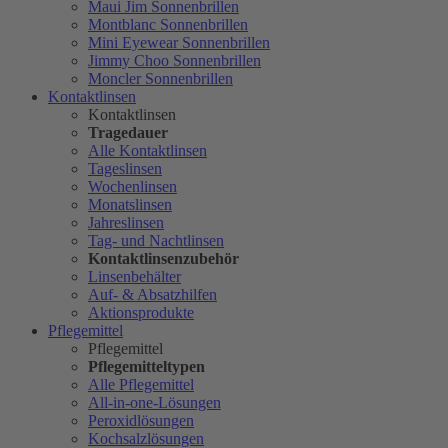
Maui Jim Sonnenbrillen
Montblanc Sonnenbrillen
Mini Eyewear Sonnenbrillen
Jimmy Choo Sonnenbrillen
Moncler Sonnenbrillen
Kontaktlinsen
Kontaktlinsen
Tragedauer
Alle Kontaktlinsen
Tageslinsen
Wochenlinsen
Monatslinsen
Jahreslinsen
Tag- und Nachtlinsen
Kontaktlinsenzubehör
Linsenbehälter
Auf- & Absatzhilfen
Aktionsprodukte
Pflegemittel
Pflegemittel
Pflegemitteltypen
Alle Pflegemittel
All-in-one-Lösungen
Peroxidlösungen
Kochsalzlösungen