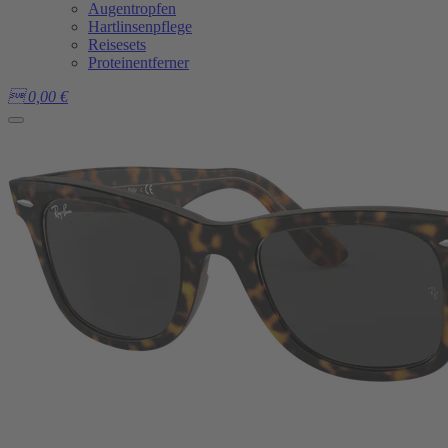
Augentropfen
Hartlinsenpflege
Reisesets
Proteinentferner

0,00
€