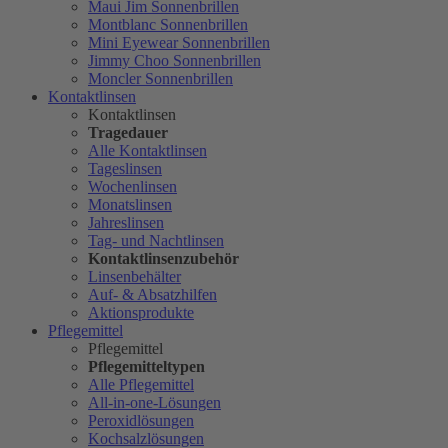
Maui Jim Sonnenbrillen
Montblanc Sonnenbrillen
Mini Eyewear Sonnenbrillen
Jimmy Choo Sonnenbrillen
Moncler Sonnenbrillen
Kontaktlinsen
Kontaktlinsen
Tragedauer
Alle Kontaktlinsen
Tageslinsen
Wochenlinsen
Monatslinsen
Jahreslinsen
Tag- und Nachtlinsen
Kontaktlinsenzubehör
Linsenbehälter
Auf- & Absatzhilfen
Aktionsprodukte
Pflegemittel
Pflegemittel
Pflegemitteltypen
Alle Pflegemittel
All-in-one-Lösungen
Peroxidlösungen
Kochsalzlösungen