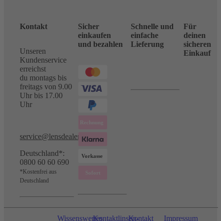
Kontakt
Sicher
Schnelle und
Für
einkaufen
einfache
deinen
und bezahlen
Lieferung
sicheren
Unseren
Einkauf
Kundenservice
erreichst
du montags bis
freitags von 9.00
Uhr bis 17.00
Uhr
service@lensdealer.com
Deutschland*:
0800 60 60 690
*Kostenfrei aus
Deutschland
Wissenswertes
Kontaktlinsen-
Kontakt
Impressum