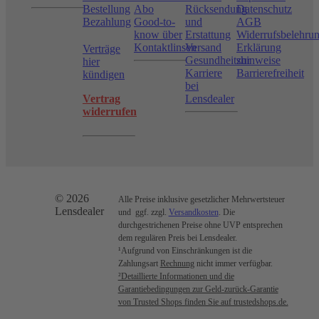
Bestellung
Abo
Rücksendung
Datenschutz
Bezahlung
Good-to-
und
AGB
know über
Erstattung
Widerrufsbelehru
Kontaktlinsen
Versand
Erklärung
Verträge
Gesundheitshinweise
zur
hier
Karriere
Barrierefreiheit
kündigen
bei
Vertrag
Lensdealer
widerrufen
© 2026
Alle Preise inklusive gesetzlicher Mehrwertsteuer
Lensdealer
und ggf. zzgl.
Versandkosten
. Die
durchgestrichenen Preise ohne UVP entsprechen
dem regulären Preis bei Lensdealer.
¹Aufgrund von Einschränkungen ist die
Zahlungsart
Rechnung
nicht immer verfügbar.
²Detaillierte Informationen und die
Garantiebedingungen zur Geld-zurück-Garantie
von Trusted Shops finden Sie auf trustedshops.de.