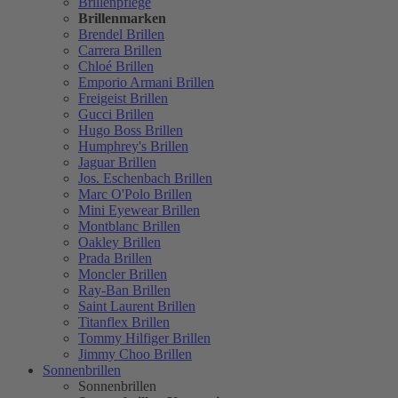
Brillenpflege
Brillenmarken
Brendel Brillen
Carrera Brillen
Chloé Brillen
Emporio Armani Brillen
Freigeist Brillen
Gucci Brillen
Hugo Boss Brillen
Humphrey's Brillen
Jaguar Brillen
Jos. Eschenbach Brillen
Marc O'Polo Brillen
Mini Eyewear Brillen
Montblanc Brillen
Oakley Brillen
Prada Brillen
Moncler Brillen
Ray-Ban Brillen
Saint Laurent Brillen
Titanflex Brillen
Tommy Hilfiger Brillen
Jimmy Choo Brillen
Sonnenbrillen
Sonnenbrillen