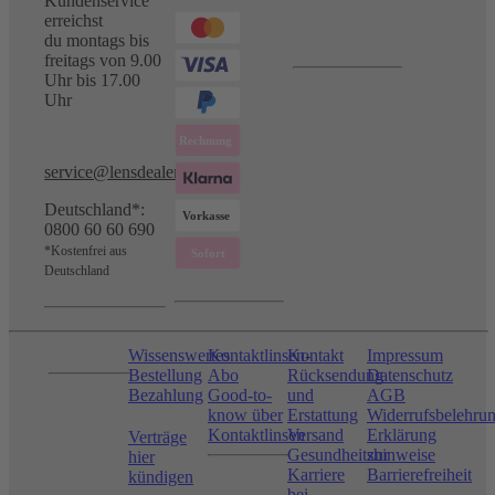
Kundenservice
erreichst
du montags bis
freitags von 9.00
Uhr bis 17.00
Uhr
service@lensdealer.com
Deutschland*:
0800 60 60 690
*Kostenfrei aus
Deutschland
Wissenswertes
Kontaktlinsen-
Kontakt
Impressum
Bestellung
Abo
Rücksendung
Datenschutz
Bezahlung
Good-to-
und
AGB
know über
Erstattung
Widerrufsbelehru
Kontaktlinsen
Versand
Erklärung
Verträge
Gesundheitshinweise
zur
hier
Karriere
Barrierefreiheit
kündigen
bei