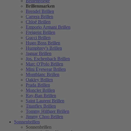
Brillenpflege
Brillenmarken
Brendel Brillen
Carrera Brillen
Chloé Brillen
Emporio Armani Brillen
Freigeist Brillen
Gucci Brillen
Hugo Boss Brillen
Humphrey's Brillen
Jaguar Brillen
Jos. Eschenbach Brillen
Marc O'Polo Brillen
Mini Eyewear Brillen
Montblanc Brillen
Oakley Brillen
Prada Brillen
Moncler Brillen
Ray-Ban Brillen
Saint Laurent Brillen
Titanflex Brillen
Tommy Hilfiger Brillen
Jimmy Choo Brillen
Sonnenbrillen
Sonnenbrillen