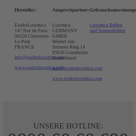
Hersteller:
Ansprechpartner:
Gebrauchsanweisunge
EssilorLuxottica
Luxottica
Luxottica Brillen
147 Rue de Paris
GERMANY
und Sonnenbrillen
94220 Charenton-
GMBH
Le-Pont
Werner von
FRANCE
Siemens Ring 14
85630 Grassbrunn
info@essilorluxottica.com
Deutschland
www.essilorluxottica.com
info@essilorluxottica.com
www.essilorluxottica.com
UNSERE HOTLINE: