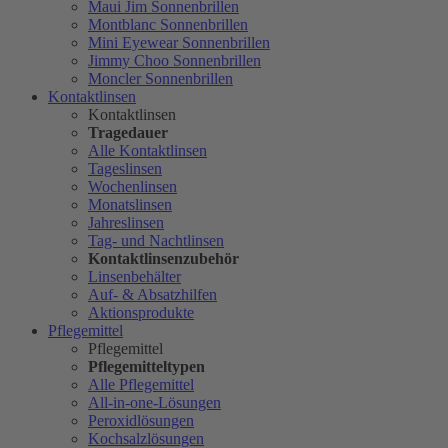
Maui Jim Sonnenbrillen
Montblanc Sonnenbrillen
Mini Eyewear Sonnenbrillen
Jimmy Choo Sonnenbrillen
Moncler Sonnenbrillen
Kontaktlinsen
Kontaktlinsen
Tragedauer
Alle Kontaktlinsen
Tageslinsen
Wochenlinsen
Monatslinsen
Jahreslinsen
Tag- und Nachtlinsen
Kontaktlinsenzubehör
Linsenbehälter
Auf- & Absatzhilfen
Aktionsprodukte
Pflegemittel
Pflegemittel
Pflegemitteltypen
Alle Pflegemittel
All-in-one-Lösungen
Peroxidlösungen
Kochsalzlösungen