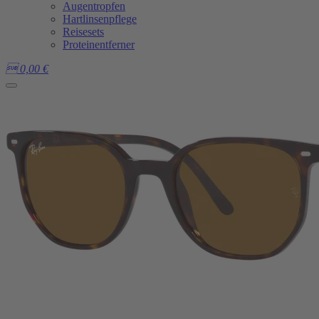
Augentropfen
Hartlinsenpflege
Reisesets
Proteinentferner

0,00
€