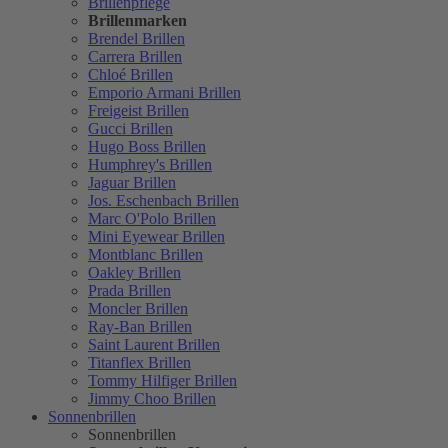
Brillenpflege
Brillenmarken
Brendel Brillen
Carrera Brillen
Chloé Brillen
Emporio Armani Brillen
Freigeist Brillen
Gucci Brillen
Hugo Boss Brillen
Humphrey's Brillen
Jaguar Brillen
Jos. Eschenbach Brillen
Marc O'Polo Brillen
Mini Eyewear Brillen
Montblanc Brillen
Oakley Brillen
Prada Brillen
Moncler Brillen
Ray-Ban Brillen
Saint Laurent Brillen
Titanflex Brillen
Tommy Hilfiger Brillen
Jimmy Choo Brillen
Sonnenbrillen
Sonnenbrillen