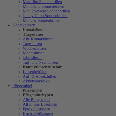
Maui Jim Sonnenbrillen
Montblanc Sonnenbrillen
Mini Eyewear Sonnenbrillen
Jimmy Choo Sonnenbrillen
Moncler Sonnenbrillen
Kontaktlinsen
Kontaktlinsen
Tragedauer
Alle Kontaktlinsen
Tageslinsen
Wochenlinsen
Monatslinsen
Jahreslinsen
Tag- und Nachtlinsen
Kontaktlinsenzubehör
Linsenbehälter
Auf- & Absatzhilfen
Aktionsprodukte
Pflegemittel
Pflegemittel
Pflegemitteltypen
Alle Pflegemittel
All-in-one-Lösungen
Peroxidlösungen
Kochsalzlösungen