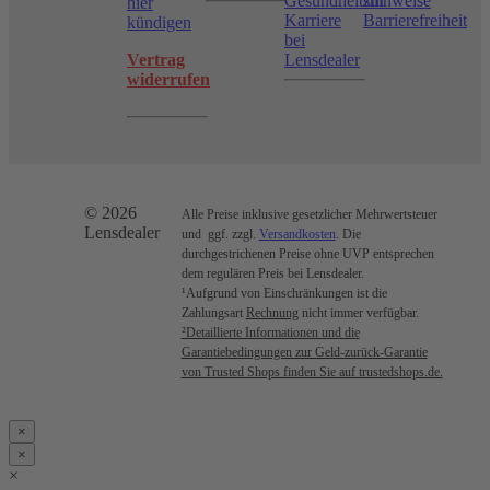
Gesundheitshinweise
zur
hier
Karriere
Barrierefreiheit
kündigen
bei
Vertrag
Lensdealer
widerrufen
© 2026
Alle Preise inklusive gesetzlicher Mehrwertsteuer
Lensdealer
und ggf. zzgl.
Versandkosten
. Die
durchgestrichenen Preise ohne UVP entsprechen
dem regulären Preis bei Lensdealer.
¹Aufgrund von Einschränkungen ist die
Zahlungsart
Rechnung
nicht immer verfügbar.
²Detaillierte Informationen und die
Garantiebedingungen zur Geld-zurück-Garantie
von Trusted Shops finden Sie auf trustedshops.de.
×
×
×