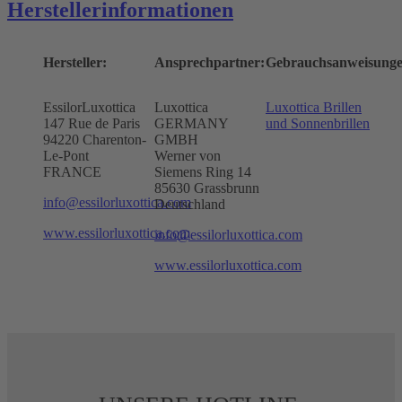
Herstellerinformationen
Hersteller:
Ansprechpartner:
Gebrauchsanweisunge
EssilorLuxottica
Luxottica
Luxottica Brillen
147 Rue de Paris
GERMANY
und Sonnenbrillen
94220 Charenton-
GMBH
Le-Pont
Werner von
FRANCE
Siemens Ring 14
85630 Grassbrunn
info@essilorluxottica.com
Deutschland
www.essilorluxottica.com
info@essilorluxottica.com
www.essilorluxottica.com