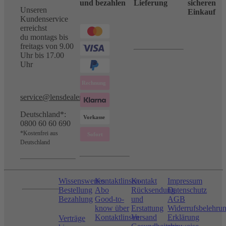
und bezahlen
Lieferung
sicheren
Unseren
Einkauf
Kundenservice
erreichst
du montags bis
freitags von 9.00
Uhr bis 17.00
Uhr
service@lensdealer.com
Deutschland*:
0800 60 60 690
*Kostenfrei aus
Deutschland
Wissenswertes
Kontaktlinsen-
Kontakt
Impressum
Bestellung
Abo
Rücksendung
Datenschutz
Bezahlung
Good-to-
und
AGB
know über
Erstattung
Widerrufsbelehru
Kontaktlinsen
Versand
Erklärung
Verträge