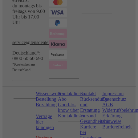
erreichst
du montags bis
freitags von 9.00
Uhr bis 17.00
Uhr
service@lensdealer.com
Deutschland*:
0800 60 60 690
*Kostenfrei aus
Deutschland
Wissenswertes
Kontaktlinsen-
Kontakt
Impressum
Bestellung
Abo
Rücksendung
Datenschutz
Bezahlung
Good-to-
und
AGB
know über
Erstattung
Widerrufsbelehru
Kontaktlinsen
Versand
Erklärung
Verträge
Gesundheitshinweise
zur
hier
Karriere
Barrierefreiheit
kündigen
bei
Vertrag
Lensdealer