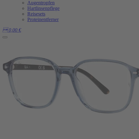
Augentropfen
Hartlinsenpflege
Reisesets
Proteinentferner

0,00
€