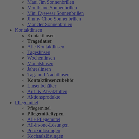
Maui Jim Sonnenbrillen
Montblanc Sonnenbrillen
Mini Eyewear Sonnenbrillen
Jimmy Choo Sonnenbrillen
Moncler Sonnenbrillen
Kontaktlinsen
Kontaktlinsen
Tragedauer
Alle Kontaktlinsen
Tageslinsen
Wochenlinsen
Monatslinsen
Jahreslinsen
Tag- und Nachtlinsen
Kontaktlinsenzubehör
Linsenbehälter
Auf- & Absatzhilfen
Aktionsprodukte
Pflegemittel
Pflegemittel
Pflegemitteltypen
Alle Pflegemittel
All-in-one-Lösungen
Peroxidlösungen
Kochsalzlösungen