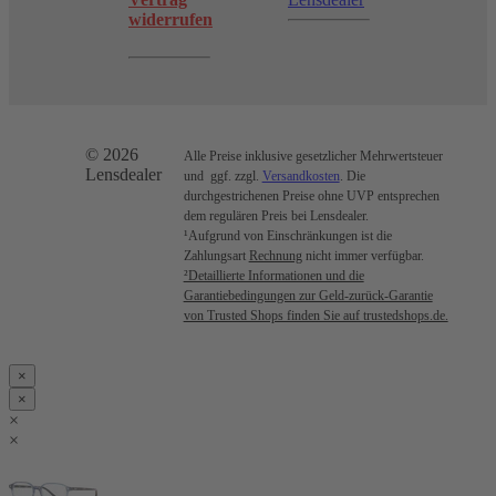
widerrufen
© 2026
Alle Preise inklusive gesetzlicher Mehrwertsteuer
Lensdealer
und ggf. zzgl.
Versandkosten
. Die
durchgestrichenen Preise ohne UVP entsprechen
dem regulären Preis bei Lensdealer.
¹Aufgrund von Einschränkungen ist die
Zahlungsart
Rechnung
nicht immer verfügbar.
²Detaillierte Informationen und die
Garantiebedingungen zur Geld-zurück-Garantie
von Trusted Shops finden Sie auf trustedshops.de.
×
×
×
×