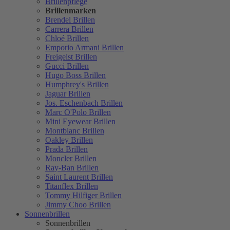
Brillenpflege
Brillenmarken
Brendel Brillen
Carrera Brillen
Chloé Brillen
Emporio Armani Brillen
Freigeist Brillen
Gucci Brillen
Hugo Boss Brillen
Humphrey's Brillen
Jaguar Brillen
Jos. Eschenbach Brillen
Marc O'Polo Brillen
Mini Eyewear Brillen
Montblanc Brillen
Oakley Brillen
Prada Brillen
Moncler Brillen
Ray-Ban Brillen
Saint Laurent Brillen
Titanflex Brillen
Tommy Hilfiger Brillen
Jimmy Choo Brillen
Sonnenbrillen
Sonnenbrillen