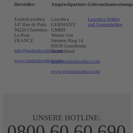
Hersteller:
Ansprechpartner:
Gebrauchsanweisunge
EssilorLuxottica
Luxottica
Luxottica Brillen
147 Rue de Paris
GERMANY
und Sonnenbrillen
94220 Charenton-
GMBH
Le-Pont
Werner von
FRANCE
Siemens Ring 14
85630 Grassbrunn
info@essilorluxottica.com
Deutschland
www.essilorluxottica.com
info@essilorluxottica.com
www.essilorluxottica.com
UNSERE HOTLINE:
0800 60 60 690