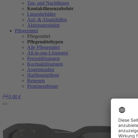
Tag- und Nachtlinsen
Kontaktlinsenzubehör
Linsenbehälter
Auf- & Absatzhilfen
Aktionsprodukte
Pflegemittel
Pflegemittel
Pflegemitteltypen
Alle Pflegemittel
All-in-one-Lösungen
Peroxidlösungen
Kochsalzlösungen
Augentropfen
Hartlinsenpflege
Reisesets
Proteinentferner

0,00
€