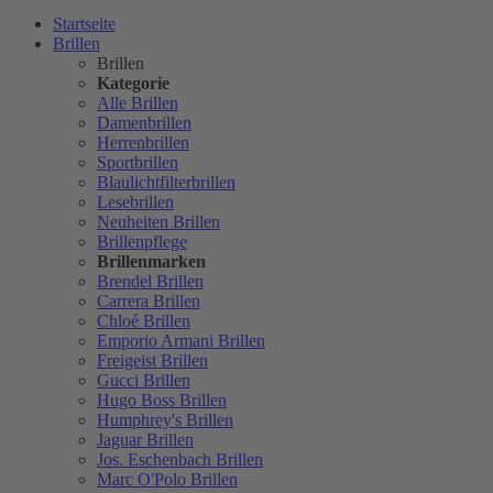
Startseite
Brillen
Brillen
Kategorie
Alle Brillen
Damenbrillen
Herrenbrillen
Sportbrillen
Blaulichtfilterbrillen
Lesebrillen
Neuheiten Brillen
Brillenpflege
Brillenmarken
Brendel Brillen
Carrera Brillen
Chloé Brillen
Emporio Armani Brillen
Freigeist Brillen
Gucci Brillen
Hugo Boss Brillen
Humphrey's Brillen
Jaguar Brillen
Jos. Eschenbach Brillen
Marc O'Polo Brillen