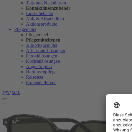
Tag- und Nachtlinsen
Kontaktlinsenzubehör
Linsenbehälter
Auf- & Absatzhilfen
Aktionsprodukte
Pflegemittel
Pflegemittel
Pflegemitteltypen
Alle Pflegemittel
All-in-one-Lösungen
Peroxidlösungen
Kochsalzlösungen
Augentropfen
Hartlinsenpflege
Reisesets
Proteinentferner

0,00
€