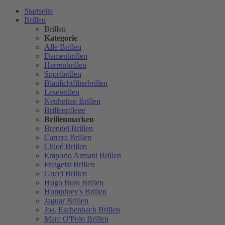
Startseite
Brillen
Brillen
Kategorie
Alle Brillen
Damenbrillen
Herrenbrillen
Sportbrillen
Blaulichtfilterbrillen
Lesebrillen
Neuheiten Brillen
Brillenpflege
Brillenmarken
Brendel Brillen
Carrera Brillen
Chloé Brillen
Emporio Armani Brillen
Freigeist Brillen
Gucci Brillen
Hugo Boss Brillen
Humphrey's Brillen
Jaguar Brillen
Jos. Eschenbach Brillen
Marc O'Polo Brillen