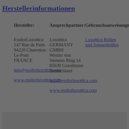
Herstellerinformationen
Hersteller:
Ansprechpartner:
Gebrauchsanweisunge
EssilorLuxottica
Luxottica
Luxottica Brillen
147 Rue de Paris
GERMANY
und Sonnenbrillen
94220 Charenton-
GMBH
Le-Pont
Werner von
FRANCE
Siemens Ring 14
85630 Grassbrunn
info@essilorluxottica.com
Deutschland
www.essilorluxottica.com
info@essilorluxottica.com
www.essilorluxottica.com