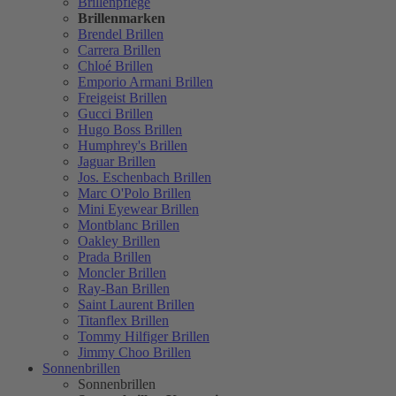
Brillenpflege
Brillenmarken
Brendel Brillen
Carrera Brillen
Chloé Brillen
Emporio Armani Brillen
Freigeist Brillen
Gucci Brillen
Hugo Boss Brillen
Humphrey's Brillen
Jaguar Brillen
Jos. Eschenbach Brillen
Marc O'Polo Brillen
Mini Eyewear Brillen
Montblanc Brillen
Oakley Brillen
Prada Brillen
Moncler Brillen
Ray-Ban Brillen
Saint Laurent Brillen
Titanflex Brillen
Tommy Hilfiger Brillen
Jimmy Choo Brillen
Sonnenbrillen
Sonnenbrillen