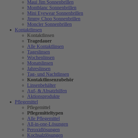
Maui Jim Sonnenbrillen
Montblanc Sonnenbrillen
Mini Eyewear Sonnenbrillen
Jimmy Choo Sonnenbrillen
Moncler Sonnenbrillen
Kontaktlinsen
Kontaktlinsen
Tragedauer
Alle Kontaktlinsen
Tageslinsen
Wochenlinsen
Monatslinsen
Jahreslinsen
Tag- und Nachtlinsen
Kontaktlinsenzubehör
Linsenbehälter
Auf- & Absatzhilfen
Aktionsprodukte
Pflegemittel
Pflegemittel
Pflegemitteltypen
Alle Pflegemittel
All-in-one-Lösungen
Peroxidlösungen
Kochsalzlösungen