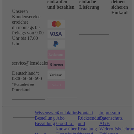
einkaufen
einfache
deinen
und bezahlen
Lieferung
sicheren
Unseren
Einkauf
Kundenservice
erreichst
du montags bis
freitags von 9.00
Uhr bis 17.00
Uhr
service@lensdealer.com
Deutschland*:
0800 60 60 690
*Kostenfrei aus
Deutschland
Wissenswertes
Kontaktlinsen-
Kontakt
Impressum
Bestellung
Abo
Rücksendung
Datenschutz
Bezahlung
Good-to-
und
AGB
know über
Erstattung
Widerrufsbelehru