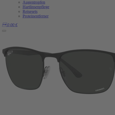
Augentropfen
Hartlinsenpflege
Reisesets
Proteinentferner

0,00
€