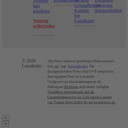
Kontaktlinsen
Versand
Erklärung
Verträge
Gesundheitshinweise
zur
hier
Karriere
Barrierefreiheit
kündigen
bei
Vertrag
Lensdealer
widerrufen
© 2026
Alle Preise inklusive gesetzlicher Mehrwertsteuer
Lensdealer
und ggf. zzgl.
Versandkosten
. Die
durchgestrichenen Preise ohne UVP entsprechen
dem regulären Preis bei Lensdealer.
¹Aufgrund von Einschränkungen ist die
Zahlungsart
Rechnung
nicht immer verfügbar.
²Detaillierte Informationen und die
Garantiebedingungen zur Geld-zurück-Garantie
von Trusted Shops finden Sie auf trustedshops.de.
×
×