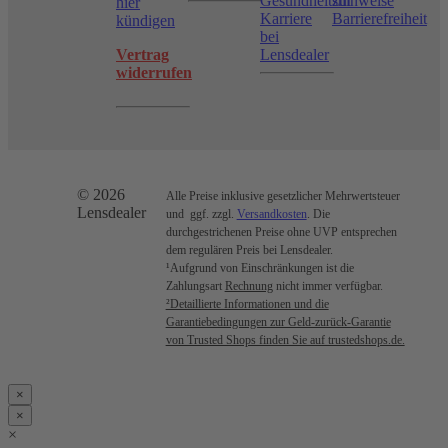
Gesundheitshinweise
zur
hier
Karriere
Barrierefreiheit
kündigen
bei
Vertrag
Lensdealer
widerrufen
© 2026
Alle Preise inklusive gesetzlicher Mehrwertsteuer
Lensdealer
und ggf. zzgl.
Versandkosten
. Die
durchgestrichenen Preise ohne UVP entsprechen
dem regulären Preis bei Lensdealer.
¹Aufgrund von Einschränkungen ist die
Zahlungsart
Rechnung
nicht immer verfügbar.
²Detaillierte Informationen und die
Garantiebedingungen zur Geld-zurück-Garantie
von Trusted Shops finden Sie auf trustedshops.de.
×
×
×