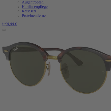
Augentropfen
Hartlinsenpflege
Reisesets
Proteinentferner

0,00
€