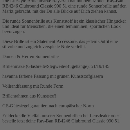
Die Lifestyle Brillenmarke Ray-Ban hat mit dem Modell Ray-Ban
RB4246 Clubround Classic 990 51 eine runde Sonnenbrille auf den
Markt gebracht, mit der Du alle Blicke auf Dich ziehen kannst.
Die runde Sonnenbrille aus Kunststoff ist ein klassischer Hingucker
und ideal für Menschen, die einen feminininen, sportlichen Look
bevorzugen.
Diese Brille ist ein Statement-Accessoire, das jedem Outfit eine
stilvolle und zugleich verspielte Note verleiht.
Damen & Herren Sonnenbrille
Brillenmaße (Glasbreite/Stegweite/Bügellänge): 51/19/145
havanna farbene Fassung mit grünen Kunststoffgläsern
Vollrandfassung mit Runde Form
Brillenrahmen aus Kunststoff
CE-Gütesiegel garantiert nach europäischer Norm
Entdecke die Vielfalt unserer Sonnenbrillen bei Lensdealer oder
bestelle jetzt deine Ray-Ban RB4246 Clubround Classic 990 51.