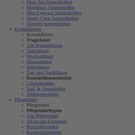
Maui Jim Sonnenbrillen
Montblanc Sonnenbrillen
Mini Eyewear Sonnenbrillen
Jimmy Choo Sonnenbrillen
Moncler Sonnenbrillen
Kontaktlinsen
Kontaktlinsen
Tragedauer
Alle Kontaktlinsen
Tageslinsen
Wochenlinsen
Monatslinsen
Jahreslinsen
Tag- und Nachtlinsen
Kontaktlinsenzubehör
Linsenbehälter
Auf- & Absatzhilfen
Aktionsprodukte
Pflegemittel
Pflegemittel
Pflegemitteltypen
Alle Pflegemittel
All-in-one-Lösungen
Peroxidlösungen
Kochsalzlösungen