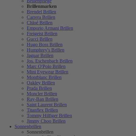
Brillenpflege
Brillenmarken
Brendel Brillen
Carrera Brillen
Chloé Brillen
Emporio Armani Brillen
Freigeist Brillen
Gucci Brillen
Hugo Boss Brillen
Humphrey's Brillen
Jaguar Brillen
Jos. Eschenbach Brillen
Marc O'Polo Brillen
Mini Eyewear Brillen
Montblanc Brillen
Oakley Brillen
Prada Brillen
Moncler Brillen
Ray-Ban Brillen
Saint Laurent Brillen
Titanflex Brillen
Tommy Hilfiger Brillen
Jimmy Choo Brillen
Sonnenbrillen
Sonnenbrillen