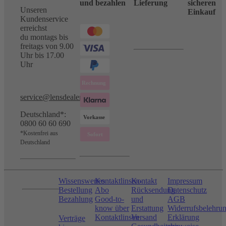
und bezahlen
Lieferung
sicheren
Unseren
Einkauf
Kundenservice
erreichst
du montags bis
freitags von 9.00
Uhr bis 17.00
Uhr
service@lensdealer.com
Deutschland*:
0800 60 60 690
*Kostenfrei aus
Deutschland
Wissenswertes
Kontaktlinsen-
Kontakt
Impressum
Bestellung
Abo
Rücksendung
Datenschutz
Bezahlung
Good-to-
und
AGB
know über
Erstattung
Widerrufsbelehru
Kontaktlinsen
Versand
Erklärung
Verträge