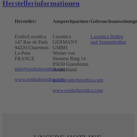
Herstellerinformationen
Hersteller:
Ansprechpartner:
Gebrauchsanweisunge
EssilorLuxottica
Luxottica
Luxottica Brillen
147 Rue de Paris
GERMANY
und Sonnenbrillen
94220 Charenton-
GMBH
Le-Pont
Werner von
FRANCE
Siemens Ring 14
85630 Grassbrunn
info@essilorluxottica.com
Deutschland
www.essilorluxottica.com
info@essilorluxottica.com
www.essilorluxottica.com