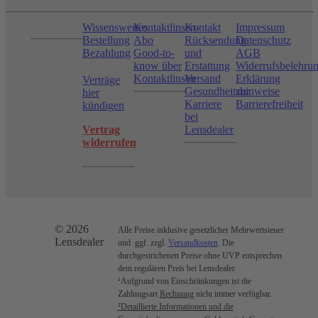
Wissenswertes
Kontaktlinsen-
Kontakt
Impressum
Bestellung
Abo
Rücksendung
Datenschutz
Bezahlung
Good-to-
und
AGB
know über
Erstattung
Widerrufsbelehru
Kontaktlinsen
Versand
Erklärung
Verträge
Gesundheitshinweise
zur
hier
Karriere
Barrierefreiheit
kündigen
bei
Vertrag
Lensdealer
widerrufen
© 2026
Alle Preise inklusive gesetzlicher Mehrwertsteuer
Lensdealer
und ggf. zzgl.
Versandkosten
. Die
durchgestrichenen Preise ohne UVP entsprechen
dem regulären Preis bei Lensdealer.
¹Aufgrund von Einschränkungen ist die
Zahlungsart
Rechnung
nicht immer verfügbar.
²Detaillierte Informationen und die