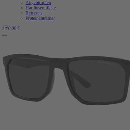
Augentropfen
Hartlinsenpflege
Reisesets
Proteinentferner

0,00
€