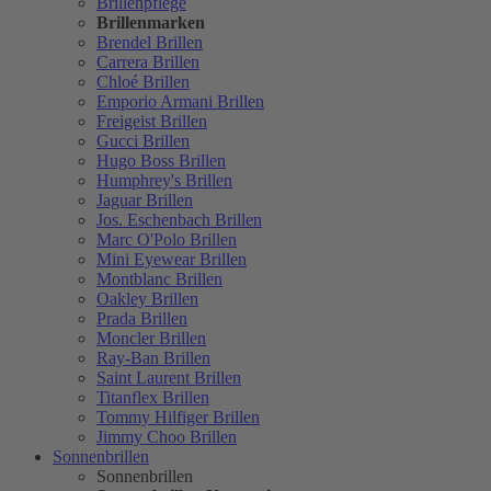
Brillenpflege
Brillenmarken
Brendel Brillen
Carrera Brillen
Chloé Brillen
Emporio Armani Brillen
Freigeist Brillen
Gucci Brillen
Hugo Boss Brillen
Humphrey's Brillen
Jaguar Brillen
Jos. Eschenbach Brillen
Marc O'Polo Brillen
Mini Eyewear Brillen
Montblanc Brillen
Oakley Brillen
Prada Brillen
Moncler Brillen
Ray-Ban Brillen
Saint Laurent Brillen
Titanflex Brillen
Tommy Hilfiger Brillen
Jimmy Choo Brillen
Sonnenbrillen
Sonnenbrillen