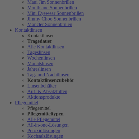
Maui Jim Sonnenbrillen
Montblanc Sonnenbrillen
Mini Eyewear Sonnenbrillen
Jimmy Choo Sonnenbrillen
Moncler Sonnenbrillen
Kontaktlinsen
Kontaktlinsen
Tragedauer
Alle Kontaktlinsen
Tageslinsen
Wochenlinsen
Monatslinsen
Jahreslinsen
Tag- und Nachtlinsen
Kontaktlinsenzubehör
Linsenbehälter
Auf- & Absatzhilfen
Aktionsprodukte
Pflegemittel
Pflegemittel
Pflegemitteltypen
Alle Pflegemittel
All-in-one-Lösungen
Peroxidlösungen
Kochsalzlösungen