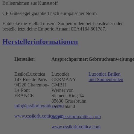
Brillenrahmen aus Kunststoff
CE-Gütesiegel garantiert nach europäischer Norm
Entdecke die Vielfalt unserer Sonnenbrillen bei Lensdealer oder
bestelle jetzt deine Emporio Armani 0EA4164 501787.
Herstellerinformationen
Hersteller:
Ansprechpartner:
Gebrauchsanweisunge
EssilorLuxottica
Luxottica
Luxottica Brillen
147 Rue de Paris
GERMANY
und Sonnenbrillen
94220 Charenton-
GMBH
Le-Pont
Werner von
FRANCE
Siemens Ring 14
85630 Grassbrunn
info@essilorluxottica.com
Deutschland
www.essilorluxottica.com
info@essilorluxottica.com
www.essilorluxottica.com