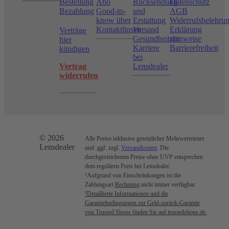
Bestellung
Abo
Rücksendung
Datenschutz
Bezahlung
Good-to-
und
AGB
know über
Erstattung
Widerrufsbelehru
Kontaktlinsen
Versand
Erklärung
Verträge
Gesundheitshinweise
zur
hier
Karriere
Barrierefreiheit
kündigen
bei
Vertrag
Lensdealer
widerrufen
© 2026
Alle Preise inklusive gesetzlicher Mehrwertsteuer
Lensdealer
und ggf. zzgl.
Versandkosten
. Die
durchgestrichenen Preise ohne UVP entsprechen
dem regulären Preis bei Lensdealer.
¹Aufgrund von Einschränkungen ist die
Zahlungsart
Rechnung
nicht immer verfügbar.
²Detaillierte Informationen und die
Garantiebedingungen zur Geld-zurück-Garantie
von Trusted Shops finden Sie auf trustedshops.de.