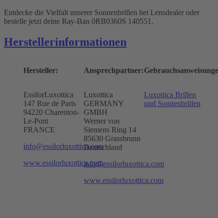
Entdecke die Vielfalt unserer Sonnenbrillen bei Lensdealer oder
bestelle jetzt deine Ray-Ban 0RB0360S 140551.
Herstellerinformationen
Hersteller:
Ansprechpartner:
Gebrauchsanweisunge
EssilorLuxottica
Luxottica
Luxottica Brillen
147 Rue de Paris
GERMANY
und Sonnenbrillen
94220 Charenton-
GMBH
Le-Pont
Werner von
FRANCE
Siemens Ring 14
85630 Grassbrunn
info@essilorluxottica.com
Deutschland
www.essilorluxottica.com
info@essilorluxottica.com
www.essilorluxottica.com