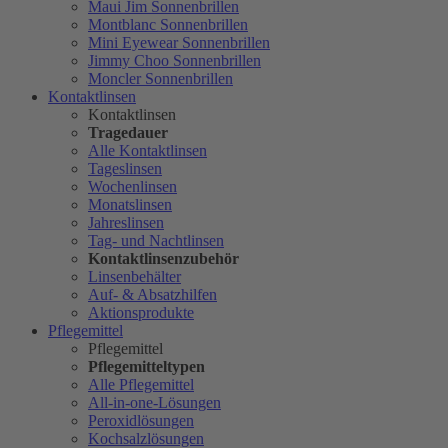
Maui Jim Sonnenbrillen
Montblanc Sonnenbrillen
Mini Eyewear Sonnenbrillen
Jimmy Choo Sonnenbrillen
Moncler Sonnenbrillen
Kontaktlinsen
Kontaktlinsen
Tragedauer
Alle Kontaktlinsen
Tageslinsen
Wochenlinsen
Monatslinsen
Jahreslinsen
Tag- und Nachtlinsen
Kontaktlinsenzubehör
Linsenbehälter
Auf- & Absatzhilfen
Aktionsprodukte
Pflegemittel
Pflegemittel
Pflegemitteltypen
Alle Pflegemittel
All-in-one-Lösungen
Peroxidlösungen
Kochsalzlösungen