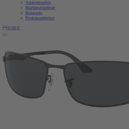
Augentropfen
Hartlinsenpflege
Reisesets
Proteinentferner

0,00
€