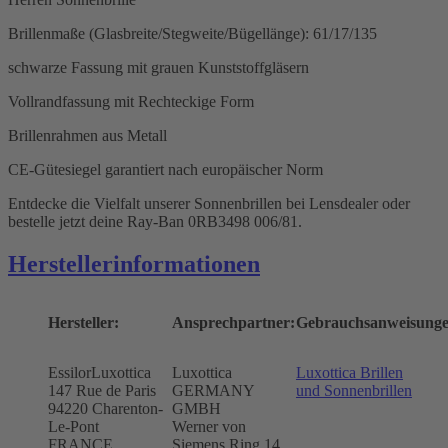
Brillenmaße (Glasbreite/Stegweite/Bügellänge): 61/17/135
schwarze Fassung mit grauen Kunststoffgläsern
Vollrandfassung mit Rechteckige Form
Brillenrahmen aus Metall
CE-Gütesiegel garantiert nach europäischer Norm
Entdecke die Vielfalt unserer Sonnenbrillen bei Lensdealer oder
bestelle jetzt deine Ray-Ban 0RB3498 006/81.
Herstellerinformationen
Hersteller:
Ansprechpartner:
Gebrauchsanweisunge
EssilorLuxottica
Luxottica
Luxottica Brillen
147 Rue de Paris
GERMANY
und Sonnenbrillen
94220 Charenton-
GMBH
Le-Pont
Werner von
FRANCE
Siemens Ring 14