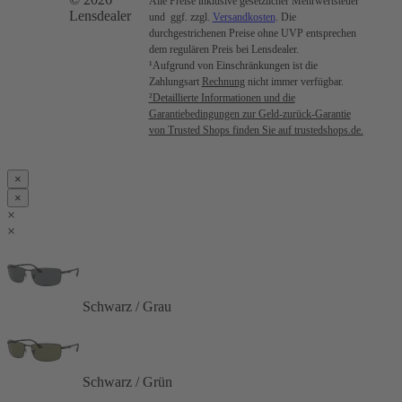
Alle Preise inklusive gesetzlicher Mehrwertsteuer
Lensdealer
und ggf. zzgl.
Versandkosten
. Die
durchgestrichenen Preise ohne UVP entsprechen
dem regulären Preis bei Lensdealer.
¹Aufgrund von Einschränkungen ist die
Zahlungsart
Rechnung
nicht immer verfügbar.
²Detaillierte Informationen und die
Garantiebedingungen zur Geld-zurück-Garantie
von Trusted Shops finden Sie auf trustedshops.de.
×
×
×
×
Schwarz / Grau
Schwarz / Grün