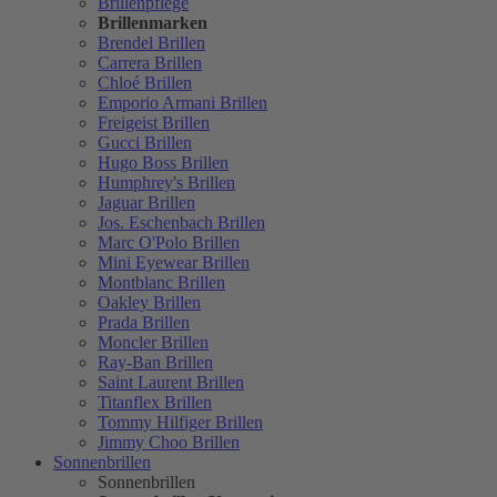
Brillenpflege
Brillenmarken
Brendel Brillen
Carrera Brillen
Chloé Brillen
Emporio Armani Brillen
Freigeist Brillen
Gucci Brillen
Hugo Boss Brillen
Humphrey's Brillen
Jaguar Brillen
Jos. Eschenbach Brillen
Marc O'Polo Brillen
Mini Eyewear Brillen
Montblanc Brillen
Oakley Brillen
Prada Brillen
Moncler Brillen
Ray-Ban Brillen
Saint Laurent Brillen
Titanflex Brillen
Tommy Hilfiger Brillen
Jimmy Choo Brillen
Sonnenbrillen
Sonnenbrillen