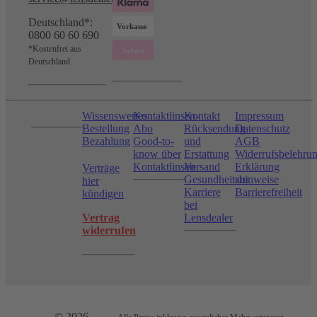
Deutschland*:
0800 60 60 690
*Kostenfrei aus
Deutschland
Wissenswertes
Kontaktlinsen-
Kontakt
Impressum
Bestellung
Abo
Rücksendung
Datenschutz
Bezahlung
Good-to-
und
AGB
know über
Erstattung
Widerrufsbelehru
Kontaktlinsen
Versand
Erklärung
Verträge
Gesundheitshinweise
zur
hier
Karriere
Barrierefreiheit
kündigen
bei
Vertrag
Lensdealer
widerrufen
© 2026