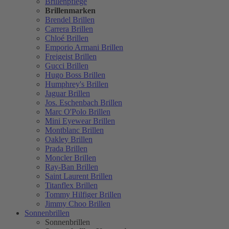
Brillenpflege
Brillenmarken
Brendel Brillen
Carrera Brillen
Chloé Brillen
Emporio Armani Brillen
Freigeist Brillen
Gucci Brillen
Hugo Boss Brillen
Humphrey's Brillen
Jaguar Brillen
Jos. Eschenbach Brillen
Marc O'Polo Brillen
Mini Eyewear Brillen
Montblanc Brillen
Oakley Brillen
Prada Brillen
Moncler Brillen
Ray-Ban Brillen
Saint Laurent Brillen
Titanflex Brillen
Tommy Hilfiger Brillen
Jimmy Choo Brillen
Sonnenbrillen
Sonnenbrillen