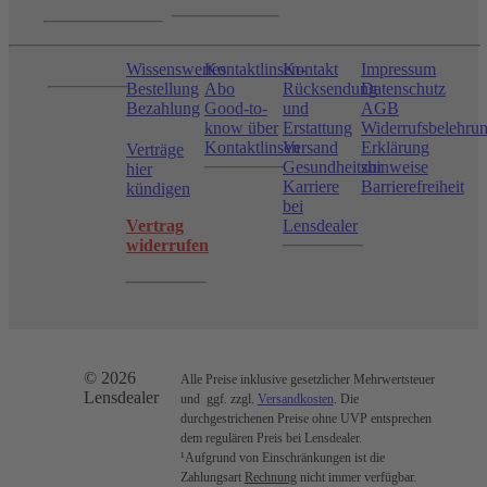
Wissenswertes
Kontaktlinsen-
Kontakt
Impressum
Bestellung
Abo
Rücksendung
Datenschutz
Bezahlung
Good-to-
und
AGB
know über
Erstattung
Widerrufsbelehru
Kontaktlinsen
Versand
Erklärung
Verträge
Gesundheitshinweise
zur
hier
Karriere
Barrierefreiheit
kündigen
bei
Vertrag
Lensdealer
widerrufen
© 2026
Alle Preise inklusive gesetzlicher Mehrwertsteuer
Lensdealer
und ggf. zzgl.
Versandkosten
. Die
durchgestrichenen Preise ohne UVP entsprechen
dem regulären Preis bei Lensdealer.
¹Aufgrund von Einschränkungen ist die
Zahlungsart
Rechnung
nicht immer verfügbar.