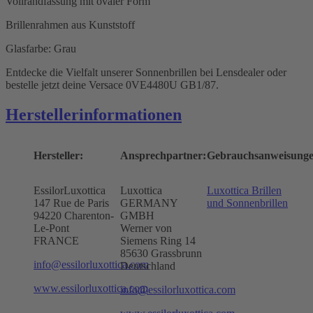
Vollrandfassung mit ovaler Form
Brillenrahmen aus Kunststoff
Glasfarbe: Grau
Entdecke die Vielfalt unserer Sonnenbrillen bei Lensdealer oder
bestelle jetzt deine Versace 0VE4480U GB1/87.
Herstellerinformationen
Hersteller:
Ansprechpartner:
Gebrauchsanweisunge
EssilorLuxottica
Luxottica
Luxottica Brillen
147 Rue de Paris
GERMANY
und Sonnenbrillen
94220 Charenton-
GMBH
Le-Pont
Werner von
FRANCE
Siemens Ring 14
85630 Grassbrunn
info@essilorluxottica.com
Deutschland
www.essilorluxottica.com
info@essilorluxottica.com