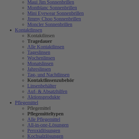
Maui Jim Sonnenbrillen
Montblanc Sonnenbrillen
Mini Eyewear Sonnenbrillen
Jimmy Choo Sonnenbrillen
Moncler Sonnenbrillen
Kontaktlinsen
Kontaktlinsen
Tragedauer
Alle Kontaktlinsen
Tageslinsen
Wochenlinsen
Monatslinsen
Jahreslinsen
Tag- und Nachtlinsen
Kontaktlinsenzubehör
Linsenbehälter
Auf- & Absatzhilfen
Aktionsprodukte
Pflegemittel
Pflegemittel
Pflegemitteltypen
Alle Pflegemittel
All-in-one-Lösungen
Peroxidlösungen
Kochsalzlösungen