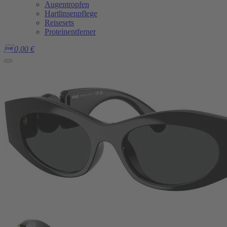
Augentropfen
Hartlinsenpflege
Reisesets
Proteinentferner

0,00
€