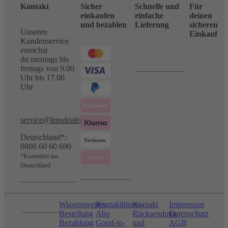
Kontakt
Sicher
Schnelle und
Für
einkaufen
einfache
deinen
und bezahlen
Lieferung
sicheren
Unseren
Einkauf
Kundenservice
erreichst
du montags bis
freitags von 9.00
Uhr bis 17.00
Uhr
service@lensdealer.com
Deutschland*:
0800 60 60 690
*Kostenfrei aus
Deutschland
Wissenswertes
Kontaktlinsen-
Kontakt
Impressum
Bestellung
Abo
Rücksendung
Datenschutz
Bezahlung
Good-to-
und
AGB