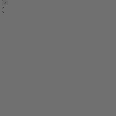
×
×
×