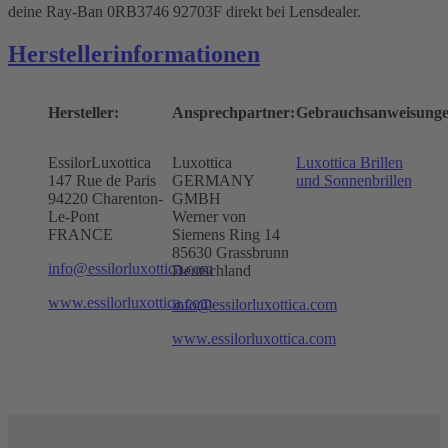
deine Ray-Ban 0RB3746 92703F direkt bei Lensdealer.
Herstellerinformationen
Hersteller:
Ansprechpartner:
Gebrauchsanweisunge
EssilorLuxottica
Luxottica
Luxottica Brillen
147 Rue de Paris
GERMANY
und Sonnenbrillen
94220 Charenton-
GMBH
Le-Pont
Werner von
FRANCE
Siemens Ring 14
85630 Grassbrunn
info@essilorluxottica.com
Deutschland
www.essilorluxottica.com
info@essilorluxottica.com
www.essilorluxottica.com