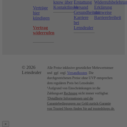
know über
Erstattung
Widerrufsbelehru
Kontaktlinsen
Versand
Erklärung
Verträge
Gesundheitshinweise
zur
hier
Karriere
Barrierefreiheit
kündigen
bei
Vertrag
Lensdealer
widerrufen
© 2026
Alle Preise inklusive gesetzlicher Mehrwertsteuer
Lensdealer
und ggf. zzgl.
Versandkosten
. Die
durchgestrichenen Preise ohne UVP entsprechen
dem regulären Preis bei Lensdealer.
¹Aufgrund von Einschränkungen ist die
Zahlungsart
Rechnung
nicht immer verfügbar.
²Detaillierte Informationen und die
Garantiebedingungen zur Geld-zurück-Garantie
von Trusted Shops finden Sie auf trustedshops.de.
×