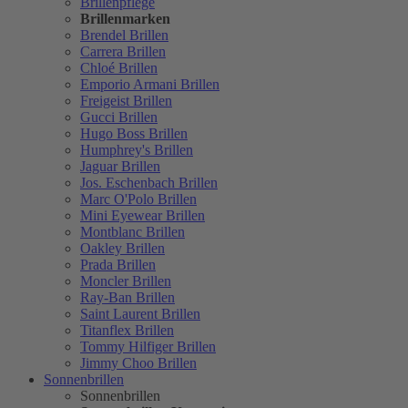
Brillenpflege
Brillenmarken
Brendel Brillen
Carrera Brillen
Chloé Brillen
Emporio Armani Brillen
Freigeist Brillen
Gucci Brillen
Hugo Boss Brillen
Humphrey's Brillen
Jaguar Brillen
Jos. Eschenbach Brillen
Marc O'Polo Brillen
Mini Eyewear Brillen
Montblanc Brillen
Oakley Brillen
Prada Brillen
Moncler Brillen
Ray-Ban Brillen
Saint Laurent Brillen
Titanflex Brillen
Tommy Hilfiger Brillen
Jimmy Choo Brillen
Sonnenbrillen
Sonnenbrillen