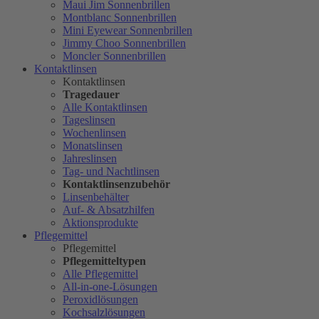
Maui Jim Sonnenbrillen
Montblanc Sonnenbrillen
Mini Eyewear Sonnenbrillen
Jimmy Choo Sonnenbrillen
Moncler Sonnenbrillen
Kontaktlinsen
Kontaktlinsen
Tragedauer
Alle Kontaktlinsen
Tageslinsen
Wochenlinsen
Monatslinsen
Jahreslinsen
Tag- und Nachtlinsen
Kontaktlinsenzubehör
Linsenbehälter
Auf- & Absatzhilfen
Aktionsprodukte
Pflegemittel
Pflegemittel
Pflegemitteltypen
Alle Pflegemittel
All-in-one-Lösungen
Peroxidlösungen
Kochsalzlösungen