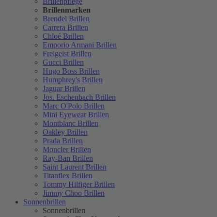
Brillenpflege
Brillenmarken
Brendel Brillen
Carrera Brillen
Chloé Brillen
Emporio Armani Brillen
Freigeist Brillen
Gucci Brillen
Hugo Boss Brillen
Humphrey's Brillen
Jaguar Brillen
Jos. Eschenbach Brillen
Marc O'Polo Brillen
Mini Eyewear Brillen
Montblanc Brillen
Oakley Brillen
Prada Brillen
Moncler Brillen
Ray-Ban Brillen
Saint Laurent Brillen
Titanflex Brillen
Tommy Hilfiger Brillen
Jimmy Choo Brillen
Sonnenbrillen
Sonnenbrillen