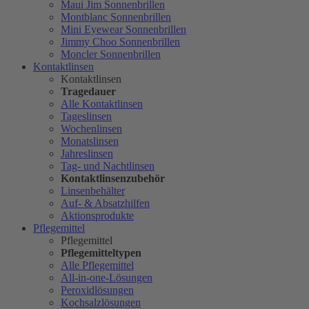
Maui Jim Sonnenbrillen
Montblanc Sonnenbrillen
Mini Eyewear Sonnenbrillen
Jimmy Choo Sonnenbrillen
Moncler Sonnenbrillen
Kontaktlinsen
Kontaktlinsen
Tragedauer
Alle Kontaktlinsen
Tageslinsen
Wochenlinsen
Monatslinsen
Jahreslinsen
Tag- und Nachtlinsen
Kontaktlinsenzubehör
Linsenbehälter
Auf- & Absatzhilfen
Aktionsprodukte
Pflegemittel
Pflegemittel
Pflegemitteltypen
Alle Pflegemittel
All-in-one-Lösungen
Peroxidlösungen
Kochsalzlösungen