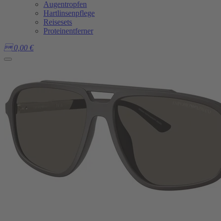
Augentropfen
Hartlinsenpflege
Reisesets
Proteinentferner

0,00
€