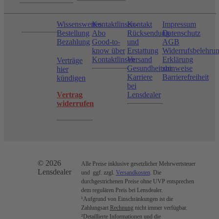
Wissenswertes
Kontaktlinsen-
Kontakt
Impressum
Bestellung
Abo
Rücksendung
Datenschutz
Bezahlung
Good-to-
und
AGB
know über
Erstattung
Widerrufsbelehru
Kontaktlinsen
Versand
Erklärung
Verträge
Gesundheitshinweise
zur
hier
Karriere
Barrierefreiheit
kündigen
bei
Vertrag
Lensdealer
widerrufen
© 2026
Alle Preise inklusive gesetzlicher Mehrwertsteuer
Lensdealer
und ggf. zzgl.
Versandkosten
. Die
durchgestrichenen Preise ohne UVP entsprechen
dem regulären Preis bei Lensdealer.
¹Aufgrund von Einschränkungen ist die
Zahlungsart
Rechnung
nicht immer verfügbar.
²Detaillierte Informationen und die