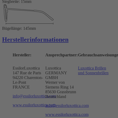
Stegbreite: 15mm
Bügellänge: 145mm
Herstellerinformationen
Hersteller:
Ansprechpartner:
Gebrauchsanweisunge
EssilorLuxottica
Luxottica
Luxottica Brillen
147 Rue de Paris
GERMANY
und Sonnenbrillen
94220 Charenton-
GMBH
Le-Pont
Werner von
FRANCE
Siemens Ring 14
85630 Grassbrunn
info@essilorluxottica.com
Deutschland
www.essilorluxottica.com
info@essilorluxottica.com
www.essilorluxottica.com