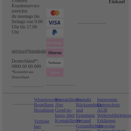
Unseren
Einkauf
Kundenservice
erreichst
du montags bis
freitags von 9.00
Uhr bis 17.00
Uhr
service@lensdealer.com
Deutschland*:
0800 60 60 690
*Kostenfrei aus
Deutschland
Wissenswertes
Kontaktlinsen-
Kontakt
Impressum
Bestellung
Abo
Rücksendung
Datenschutz
Bezahlung
Good-to-
und
AGB
know über
Erstattung
Widerrufsbelehru
Kontaktlinsen
Versand
Erklärung
Verträge
Gesundheitshinweise
zur
hier