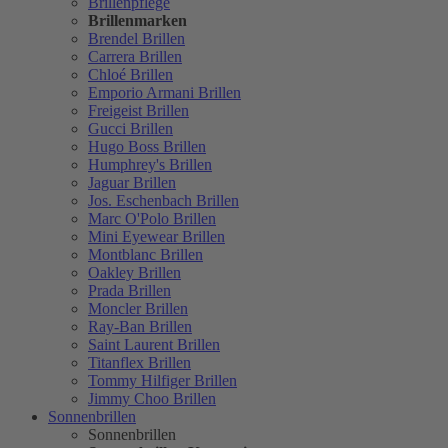
Brillenpflege
Brillenmarken
Brendel Brillen
Carrera Brillen
Chloé Brillen
Emporio Armani Brillen
Freigeist Brillen
Gucci Brillen
Hugo Boss Brillen
Humphrey's Brillen
Jaguar Brillen
Jos. Eschenbach Brillen
Marc O'Polo Brillen
Mini Eyewear Brillen
Montblanc Brillen
Oakley Brillen
Prada Brillen
Moncler Brillen
Ray-Ban Brillen
Saint Laurent Brillen
Titanflex Brillen
Tommy Hilfiger Brillen
Jimmy Choo Brillen
Sonnenbrillen
Sonnenbrillen