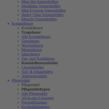
Maui Jim Sonnenbrillen
Montblanc Sonnenbrillen
Mini Eyewear Sonnenbrillen
Jimmy Choo Sonnenbrillen
Moncler Sonnenbrillen
Kontaktlinsen
Kontaktlinsen
Tragedauer
Alle Kontaktlinsen
Tageslinsen
Wochenlinsen
Monatslinsen
Jahreslinsen
Tag- und Nachtlinsen
Kontaktlinsenzubehör
Linsenbehälter
Auf- & Absatzhilfen
Aktionsprodukte
Pflegemittel
Pflegemittel
Pflegemitteltypen
Alle Pflegemittel
All-in-one-Lösungen
Peroxidlösungen
Kochsalzlösungen