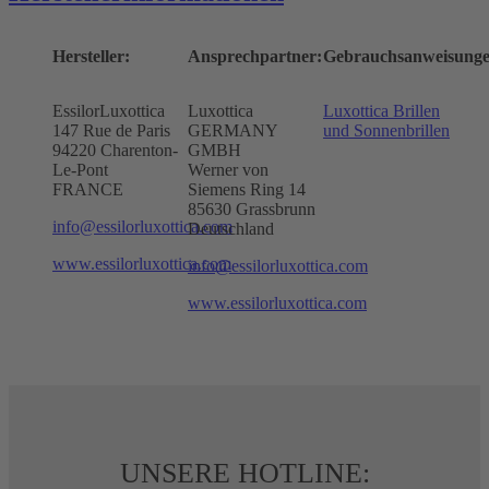
Hersteller:
Ansprechpartner:
Gebrauchsanweisunge
EssilorLuxottica
Luxottica
Luxottica Brillen
147 Rue de Paris
GERMANY
und Sonnenbrillen
94220 Charenton-
GMBH
Le-Pont
Werner von
FRANCE
Siemens Ring 14
85630 Grassbrunn
info@essilorluxottica.com
Deutschland
www.essilorluxottica.com
info@essilorluxottica.com
www.essilorluxottica.com
UNSERE HOTLINE: