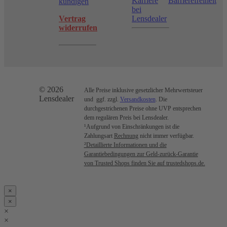
Karriere
Barrierefreiheit
kündigen
bei
Vertrag
Lensdealer
widerrufen
© 2026
Alle Preise inklusive gesetzlicher Mehrwertsteuer
Lensdealer
und ggf. zzgl.
Versandkosten
. Die
durchgestrichenen Preise ohne UVP entsprechen
dem regulären Preis bei Lensdealer.
¹Aufgrund von Einschränkungen ist die
Zahlungsart
Rechnung
nicht immer verfügbar.
²Detaillierte Informationen und die
Garantiebedingungen zur Geld-zurück-Garantie
von Trusted Shops finden Sie auf trustedshops.de.
×
×
×
×