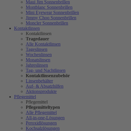
Maui Jim Sonnenbrillen
Montblanc Sonnenbrillen
Mini Eyewear Sonnenbrillen
Jimmy Choo Sonnenbrillen
Moncler Sonnenbrillen
Kontaktlinsen
Kontaktlinsen
Tragedauer
Alle Kontaktlinsen
Tageslinsen
Wochenlinsen
Monatslinsen
Jahreslinsen
Tag- und Nachtlinsen
Kontaktlinsenzubehör
Linsenbehälter
Auf- & Absatzhilfen
Aktionsprodukte
Pflegemittel
Pflegemittel
Pflegemitteltypen
Alle Pflegemittel
All-in-one-Lösungen
Peroxidlösungen
Kochsalzlösungen