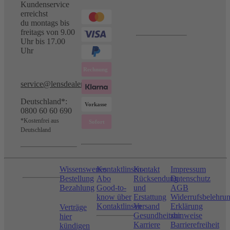
Kundenservice
erreichst
du montags bis
freitags von 9.00
Uhr bis 17.00
Uhr
service@lensdealer.com
Deutschland*:
0800 60 60 690
*Kostenfrei aus
Deutschland
Wissenswertes
Kontaktlinsen-
Kontakt
Impressum
Bestellung
Abo
Rücksendung
Datenschutz
Bezahlung
Good-to-
und
AGB
know über
Erstattung
Widerrufsbelehru
Kontaktlinsen
Versand
Erklärung
Verträge
Gesundheitshinweise
zur
hier
Karriere
Barrierefreiheit
kündigen