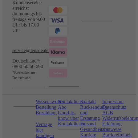
Kundenservice
erreichst
du montags bis
freitags von 9.00
Uhr bis 17.00
Uhr
service@lensdealer.com
Deutschland*:
0800 60 60 690
*Kostenfrei aus
Deutschland
Wissenswertes
Kontaktlinsen-
Kontakt
Impressum
Bestellung
Abo
Rücksendung
Datenschutz
Bezahlung
Good-to-
und
AGB
know über
Erstattung
Widerrufsbelehru
Kontaktlinsen
Versand
Erklärung
Verträge
Gesundheitshinweise
zur
hier
Karriere
Barrierefreiheit
kündigen