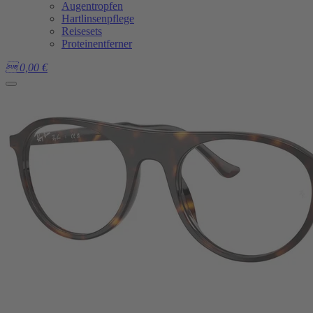
Augentropfen
Hartlinsenpflege
Reisesets
Proteinentferner

0,00
€