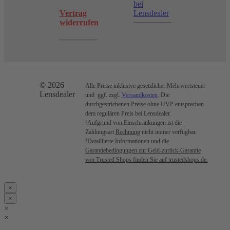
bei
Vertrag
Lensdealer
widerrufen
© 2026
Alle Preise inklusive gesetzlicher Mehrwertsteuer
Lensdealer
und ggf. zzgl.
Versandkosten
. Die
durchgestrichenen Preise ohne UVP entsprechen
dem regulären Preis bei Lensdealer.
¹Aufgrund von Einschränkungen ist die
Zahlungsart
Rechnung
nicht immer verfügbar.
²Detaillierte Informationen und die
Garantiebedingungen zur Geld-zurück-Garantie
von Trusted Shops finden Sie auf trustedshops.de.
×
×
×
×