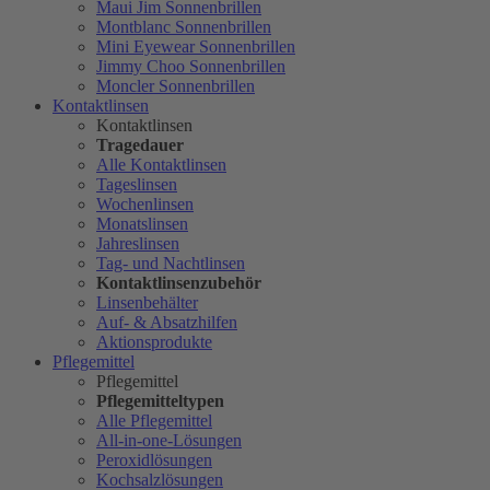
Maui Jim Sonnenbrillen
Montblanc Sonnenbrillen
Mini Eyewear Sonnenbrillen
Jimmy Choo Sonnenbrillen
Moncler Sonnenbrillen
Kontaktlinsen
Kontaktlinsen
Tragedauer
Alle Kontaktlinsen
Tageslinsen
Wochenlinsen
Monatslinsen
Jahreslinsen
Tag- und Nachtlinsen
Kontaktlinsenzubehör
Linsenbehälter
Auf- & Absatzhilfen
Aktionsprodukte
Pflegemittel
Pflegemittel
Pflegemitteltypen
Alle Pflegemittel
All-in-one-Lösungen
Peroxidlösungen
Kochsalzlösungen