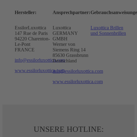
Hersteller:
Ansprechpartner:
Gebrauchsanweisunge
EssilorLuxottica
Luxottica
Luxottica Brillen
147 Rue de Paris
GERMANY
und Sonnenbrillen
94220 Charenton-
GMBH
Le-Pont
Werner von
FRANCE
Siemens Ring 14
85630 Grassbrunn
info@essilorluxottica.com
Deutschland
www.essilorluxottica.com
info@essilorluxottica.com
www.essilorluxottica.com
UNSERE HOTLINE: