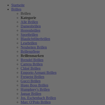
Startseite
Brillen
Brillen
Kategorie
Alle Brillen
Damenbrillen
Herrenbrillen
Sportbrillen
Blaulichtfilterbrillen
Lesebrillen
Neuheiten Brillen
Brillenpflege
Brillenmarken
Brendel Brillen
Carrera Brillen
Chloé Brillen
Emporio Armani Brillen
Freigeist Brillen
Gucci Brillen
Hugo Boss Brillen
Humphrey's Brillen
Jaguar Brillen
Jos. Eschenbach Brillen
Marc O'Polo Brillen