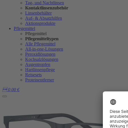
Tag- und Nachtlinsen
Kontaktlinsenzubehör
Linsenbehälter
Auf- & Absatzhilfen
Aktionsprodukte
Pflegemittel
Pflegemittel
Pflegemitteltypen
Alle Pflegemittel
All-in-one-Lösungen
Peroxidlösungen
Kochsalzlösungen
Augentropfen
Hartlinsenpflege
Reisesets
Proteinentferner

0,00
€