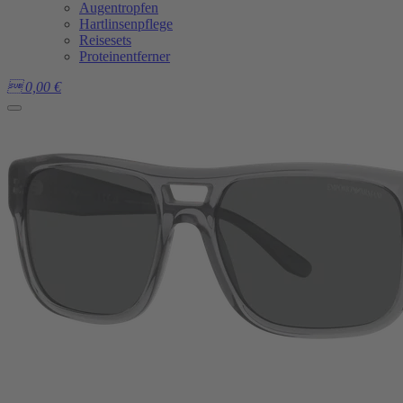
Augentropfen
Hartlinsenpflege
Reisesets
Proteinentferner

0,00
€