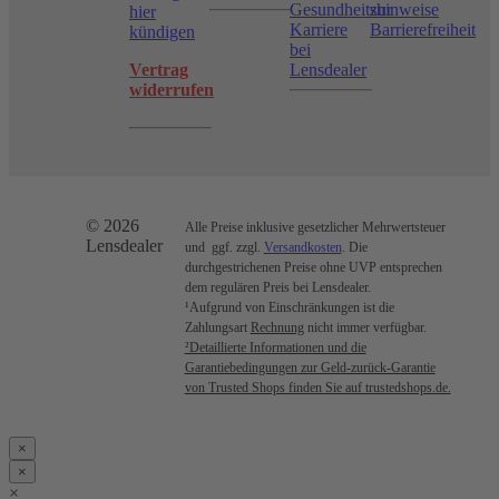
Gesundheitshinweise
zur
hier
Karriere
Barrierefreiheit
kündigen
bei
Vertrag
Lensdealer
widerrufen
© 2026
Alle Preise inklusive gesetzlicher Mehrwertsteuer
Lensdealer
und ggf. zzgl.
Versandkosten
. Die
durchgestrichenen Preise ohne UVP entsprechen
dem regulären Preis bei Lensdealer.
¹Aufgrund von Einschränkungen ist die
Zahlungsart
Rechnung
nicht immer verfügbar.
²Detaillierte Informationen und die
Garantiebedingungen zur Geld-zurück-Garantie
von Trusted Shops finden Sie auf trustedshops.de.
×
×
×