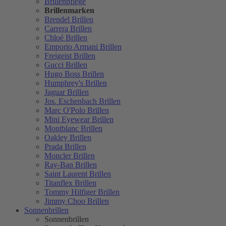
Brillenpflege
Brillenmarken
Brendel Brillen
Carrera Brillen
Chloé Brillen
Emporio Armani Brillen
Freigeist Brillen
Gucci Brillen
Hugo Boss Brillen
Humphrey's Brillen
Jaguar Brillen
Jos. Eschenbach Brillen
Marc O'Polo Brillen
Mini Eyewear Brillen
Montblanc Brillen
Oakley Brillen
Prada Brillen
Moncler Brillen
Ray-Ban Brillen
Saint Laurent Brillen
Titanflex Brillen
Tommy Hilfiger Brillen
Jimmy Choo Brillen
Sonnenbrillen
Sonnenbrillen