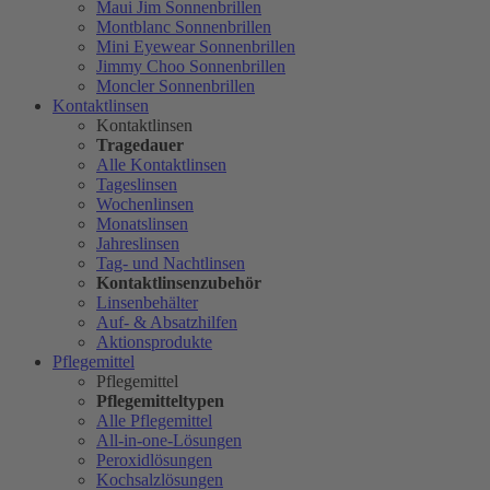
Maui Jim Sonnenbrillen
Montblanc Sonnenbrillen
Mini Eyewear Sonnenbrillen
Jimmy Choo Sonnenbrillen
Moncler Sonnenbrillen
Kontaktlinsen
Kontaktlinsen
Tragedauer
Alle Kontaktlinsen
Tageslinsen
Wochenlinsen
Monatslinsen
Jahreslinsen
Tag- und Nachtlinsen
Kontaktlinsenzubehör
Linsenbehälter
Auf- & Absatzhilfen
Aktionsprodukte
Pflegemittel
Pflegemittel
Pflegemitteltypen
Alle Pflegemittel
All-in-one-Lösungen
Peroxidlösungen
Kochsalzlösungen