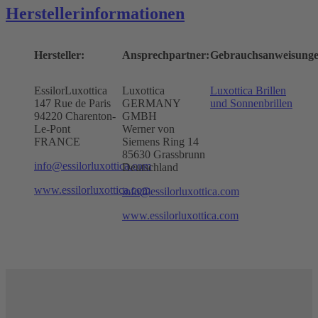
Herstellerinformationen
Hersteller:
Ansprechpartner:
Gebrauchsanweisunge
EssilorLuxottica
Luxottica
Luxottica Brillen
147 Rue de Paris
GERMANY
und Sonnenbrillen
94220 Charenton-
GMBH
Le-Pont
Werner von
FRANCE
Siemens Ring 14
85630 Grassbrunn
info@essilorluxottica.com
Deutschland
www.essilorluxottica.com
info@essilorluxottica.com
www.essilorluxottica.com