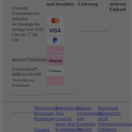
und bezahlen
Lieferung
sicheren
Unseren
Einkauf
Kundenservice
erreichst
du montags bis
freitags von 9.00
Uhr bis 17.00
Uhr
service@lensdealer.com
Deutschland*:
0800 60 60 690
*Kostenfrei aus
Deutschland
Wissenswertes
Kontaktlinsen-
Kontakt
Impressum
Bestellung
Abo
Rücksendung
Datenschutz
Bezahlung
Good-to-
und
AGB
know über
Erstattung
Widerrufsbelehru
Kontaktlinsen
Versand
Erklärung
Verträge