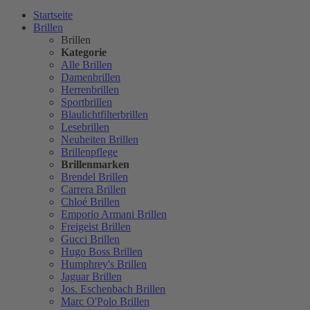
Startseite
Brillen
Brillen
Kategorie
Alle Brillen
Damenbrillen
Herrenbrillen
Sportbrillen
Blaulichtfilterbrillen
Lesebrillen
Neuheiten Brillen
Brillenpflege
Brillenmarken
Brendel Brillen
Carrera Brillen
Chloé Brillen
Emporio Armani Brillen
Freigeist Brillen
Gucci Brillen
Hugo Boss Brillen
Humphrey's Brillen
Jaguar Brillen
Jos. Eschenbach Brillen
Marc O'Polo Brillen