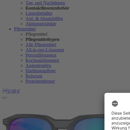
Tag- und Nachtlinsen
Kontaktlinsenzubehör
Linsenbehälter
Auf- & Absatzhilfen
Aktionsprodukte
Pflegemittel
Pflegemittel
Pflegemitteltypen
Alle Pflegemittel
All-in-one-Lösungen
Peroxidlösungen
Kochsalzlösungen
Augentropfen
Hartlinsenpflege
Reisesets
Proteinentferner

0,00
€