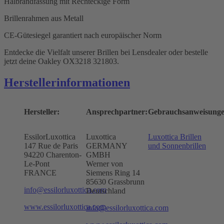
Halbrandfassung mit Rechteckige Form
Brillenrahmen aus Metall
CE-Gütesiegel garantiert nach europäischer Norm
Entdecke die Vielfalt unserer Brillen bei Lensdealer oder bestelle
jetzt deine Oakley OX3218 321803.
Herstellerinformationen
Hersteller:
Ansprechpartner:
Gebrauchsanweisunge
EssilorLuxottica
Luxottica
Luxottica Brillen
147 Rue de Paris
GERMANY
und Sonnenbrillen
94220 Charenton-
GMBH
Le-Pont
Werner von
FRANCE
Siemens Ring 14
85630 Grassbrunn
info@essilorluxottica.com
Deutschland
www.essilorluxottica.com
info@essilorluxottica.com