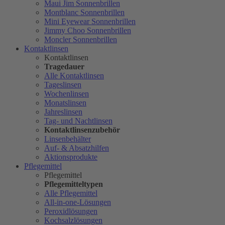
Maui Jim Sonnenbrillen
Montblanc Sonnenbrillen
Mini Eyewear Sonnenbrillen
Jimmy Choo Sonnenbrillen
Moncler Sonnenbrillen
Kontaktlinsen
Kontaktlinsen
Tragedauer
Alle Kontaktlinsen
Tageslinsen
Wochenlinsen
Monatslinsen
Jahreslinsen
Tag- und Nachtlinsen
Kontaktlinsenzubehör
Linsenbehälter
Auf- & Absatzhilfen
Aktionsprodukte
Pflegemittel
Pflegemittel
Pflegemitteltypen
Alle Pflegemittel
All-in-one-Lösungen
Peroxidlösungen
Kochsalzlösungen