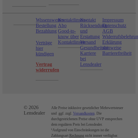
Wissenswertes
Kontaktlinsen-
Kontakt
Impressum
Bestellung
Abo
Rücksendung
Datenschutz
Bezahlung
Good-to-
und
AGB
know über
Erstattung
Widerrufsbelehru
Kontaktlinsen
Versand
Erklärung
Verträge
Gesundheitshinweise
zur
hier
Karriere
Barrierefreiheit
kündigen
bei
Vertrag
Lensdealer
widerrufen
© 2026
Alle Preise inklusive gesetzlicher Mehrwertsteuer
Lensdealer
und ggf. zzgl.
Versandkosten
. Die
durchgestrichenen Preise ohne UVP entsprechen
dem regulären Preis bei Lensdealer.
¹Aufgrund von Einschränkungen ist die
Zahlungsart
Rechnung
nicht immer verfügbar.