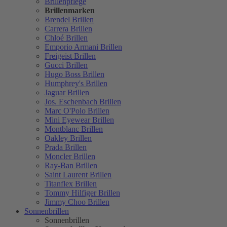
Brillenpflege
Brillenmarken
Brendel Brillen
Carrera Brillen
Chloé Brillen
Emporio Armani Brillen
Freigeist Brillen
Gucci Brillen
Hugo Boss Brillen
Humphrey's Brillen
Jaguar Brillen
Jos. Eschenbach Brillen
Marc O'Polo Brillen
Mini Eyewear Brillen
Montblanc Brillen
Oakley Brillen
Prada Brillen
Moncler Brillen
Ray-Ban Brillen
Saint Laurent Brillen
Titanflex Brillen
Tommy Hilfiger Brillen
Jimmy Choo Brillen
Sonnenbrillen
Sonnenbrillen