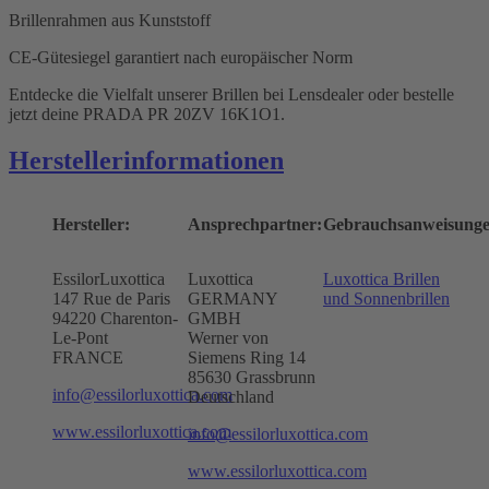
Brillenrahmen aus Kunststoff
CE-Gütesiegel garantiert nach europäischer Norm
Entdecke die Vielfalt unserer Brillen bei Lensdealer oder bestelle
jetzt deine PRADA PR 20ZV 16K1O1.
Herstellerinformationen
Hersteller:
Ansprechpartner:
Gebrauchsanweisunge
EssilorLuxottica
Luxottica
Luxottica Brillen
147 Rue de Paris
GERMANY
und Sonnenbrillen
94220 Charenton-
GMBH
Le-Pont
Werner von
FRANCE
Siemens Ring 14
85630 Grassbrunn
info@essilorluxottica.com
Deutschland
www.essilorluxottica.com
info@essilorluxottica.com
www.essilorluxottica.com