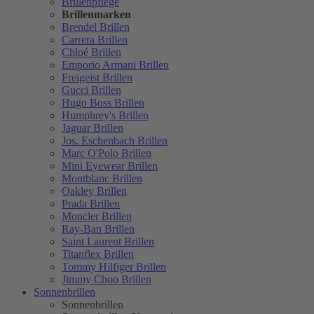
Brillenpflege
Brillenmarken
Brendel Brillen
Carrera Brillen
Chloé Brillen
Emporio Armani Brillen
Freigeist Brillen
Gucci Brillen
Hugo Boss Brillen
Humphrey's Brillen
Jaguar Brillen
Jos. Eschenbach Brillen
Marc O'Polo Brillen
Mini Eyewear Brillen
Montblanc Brillen
Oakley Brillen
Prada Brillen
Moncler Brillen
Ray-Ban Brillen
Saint Laurent Brillen
Titanflex Brillen
Tommy Hilfiger Brillen
Jimmy Choo Brillen
Sonnenbrillen
Sonnenbrillen