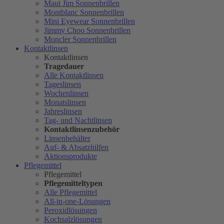
Maui Jim Sonnenbrillen
Montblanc Sonnenbrillen
Mini Eyewear Sonnenbrillen
Jimmy Choo Sonnenbrillen
Moncler Sonnenbrillen
Kontaktlinsen
Kontaktlinsen
Tragedauer
Alle Kontaktlinsen
Tageslinsen
Wochenlinsen
Monatslinsen
Jahreslinsen
Tag- und Nachtlinsen
Kontaktlinsenzubehör
Linsenbehälter
Auf- & Absatzhilfen
Aktionsprodukte
Pflegemittel
Pflegemittel
Pflegemitteltypen
Alle Pflegemittel
All-in-one-Lösungen
Peroxidlösungen
Kochsalzlösungen