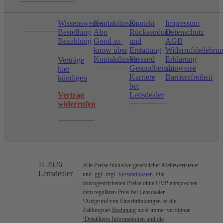
Wissenswertes
Kontaktlinsen-
Kontakt
Impressum
Bestellung
Abo
Rücksendung
Datenschutz
Bezahlung
Good-to-
und
AGB
know über
Erstattung
Widerrufsbelehru
Kontaktlinsen
Versand
Erklärung
Verträge
Gesundheitshinweise
zur
hier
Karriere
Barrierefreiheit
kündigen
bei
Vertrag
Lensdealer
widerrufen
© 2026
Alle Preise inklusive gesetzlicher Mehrwertsteuer
Lensdealer
und ggf. zzgl.
Versandkosten
. Die
durchgestrichenen Preise ohne UVP entsprechen
dem regulären Preis bei Lensdealer.
¹Aufgrund von Einschränkungen ist die
Zahlungsart
Rechnung
nicht immer verfügbar.
²Detaillierte Informationen und die