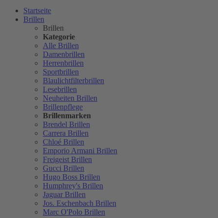
Startseite
Brillen
Brillen
Kategorie
Alle Brillen
Damenbrillen
Herrenbrillen
Sportbrillen
Blaulichtfilterbrillen
Lesebrillen
Neuheiten Brillen
Brillenpflege
Brillenmarken
Brendel Brillen
Carrera Brillen
Chloé Brillen
Emporio Armani Brillen
Freigeist Brillen
Gucci Brillen
Hugo Boss Brillen
Humphrey's Brillen
Jaguar Brillen
Jos. Eschenbach Brillen
Marc O'Polo Brillen