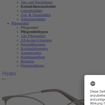
Tag- und Nachtlinsen
Kontaktlinsenzubehör
Linsenbehälter
Auf- & Absatzhilfen
Aktionsprodukte
Pflegemittel
Pflegemittel
Pflegemitteltypen
Alle Pflegemittel
All-in-one-Lösungen
Peroxidlösungen
Kochsalzlösungen
Augentropfen
Hartlinsenpflege
Reisesets
Proteinentferner

0,00
€