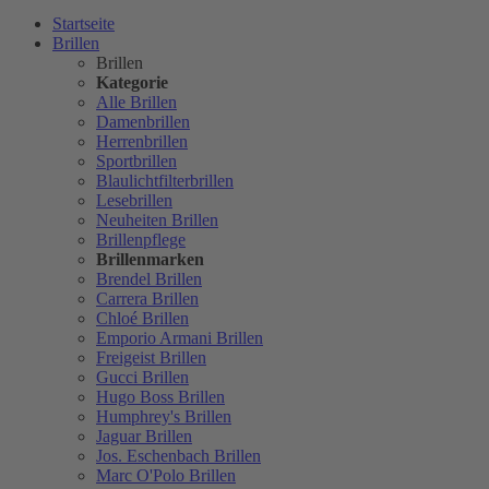
Startseite
Brillen
Brillen
Kategorie
Alle Brillen
Damenbrillen
Herrenbrillen
Sportbrillen
Blaulichtfilterbrillen
Lesebrillen
Neuheiten Brillen
Brillenpflege
Brillenmarken
Brendel Brillen
Carrera Brillen
Chloé Brillen
Emporio Armani Brillen
Freigeist Brillen
Gucci Brillen
Hugo Boss Brillen
Humphrey's Brillen
Jaguar Brillen
Jos. Eschenbach Brillen
Marc O'Polo Brillen