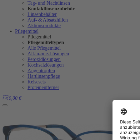
Tag- und Nachtlinsen
Kontaktlinsenzubehör
Linsenbehälter
Auf- & Absatzhilfen
Aktionsprodukte
Pflegemittel
Pflegemittel
Pflegemitteltypen
Alle Pflegemittel
All-in-one-Lösungen
Peroxidlösungen
Kochsalzlösungen
Augentropfen
Hartlinsenpflege
Reisesets
Proteinentferner

0,00
€