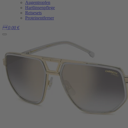
Augentropfen
Hartlinsenpflege
Reisesets
Proteinentferner

0,00
€