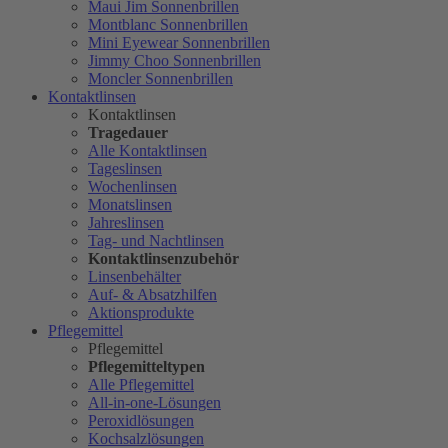
Maui Jim Sonnenbrillen
Montblanc Sonnenbrillen
Mini Eyewear Sonnenbrillen
Jimmy Choo Sonnenbrillen
Moncler Sonnenbrillen
Kontaktlinsen
Kontaktlinsen
Tragedauer
Alle Kontaktlinsen
Tageslinsen
Wochenlinsen
Monatslinsen
Jahreslinsen
Tag- und Nachtlinsen
Kontaktlinsenzubehör
Linsenbehälter
Auf- & Absatzhilfen
Aktionsprodukte
Pflegemittel
Pflegemittel
Pflegemitteltypen
Alle Pflegemittel
All-in-one-Lösungen
Peroxidlösungen
Kochsalzlösungen