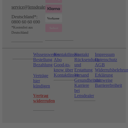
service@lensdealer.com
Deutschland*:
0800 60 60 690
*Kostenfrei aus
Deutschland
Wissenswertes
Kontaktlinsen-
Kontakt
Impressum
Bestellung
Abo
Rücksendung
Datenschutz
Bezahlung
Good-to-
und
AGB
know über
Erstattung
Widerrufsbelehru
Kontaktlinsen
Versand
Erklärung
Verträge
Gesundheitshinweise
zur
hier
Karriere
Barrierefreiheit
kündigen
bei
Vertrag
Lensdealer
widerrufen