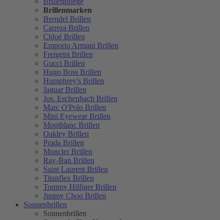
Brillenpflege
Brillenmarken
Brendel Brillen
Carrera Brillen
Chloé Brillen
Emporio Armani Brillen
Freigeist Brillen
Gucci Brillen
Hugo Boss Brillen
Humphrey's Brillen
Jaguar Brillen
Jos. Eschenbach Brillen
Marc O'Polo Brillen
Mini Eyewear Brillen
Montblanc Brillen
Oakley Brillen
Prada Brillen
Moncler Brillen
Ray-Ban Brillen
Saint Laurent Brillen
Titanflex Brillen
Tommy Hilfiger Brillen
Jimmy Choo Brillen
Sonnenbrillen
Sonnenbrillen