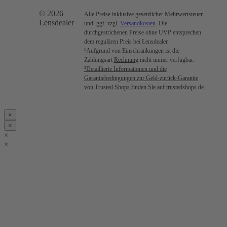
© 2026
Alle Preise inklusive gesetzlicher Mehrwertsteuer
Lensdealer
und ggf. zzgl.
Versandkosten
. Die
durchgestrichenen Preise ohne UVP entsprechen
dem regulären Preis bei Lensdealer.
¹Aufgrund von Einschränkungen ist die
Zahlungsart
Rechnung
nicht immer verfügbar.
²Detaillierte Informationen und die
Garantiebedingungen zur Geld-zurück-Garantie
von Trusted Shops finden Sie auf trustedshops.de.
×
×
×
×