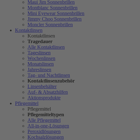
Maui Jim Sonnenbrillen
Montblanc Sonnenbrillen
Mini Eyewear Sonnenbrillen
Jimmy Choo Sonnenbrillen
Moncler Sonnenbrillen
Kontaktlinsen
Kontaktlinsen
Tragedauer
Alle Kontaktlinsen
Tageslinsen
Wochenlinsen
Monatslinsen
Jahreslinsen
Tag- und Nachtlinsen
Kontaktlinsenzubehör
Linsenbehälter
Auf- & Absatzhilfen
Aktionsprodukte
Pflegemittel
Pflegemittel
Pflegemitteltypen
Alle Pflegemittel
All-in-one-Lösungen
Peroxidlösungen
Kochsalzlösungen