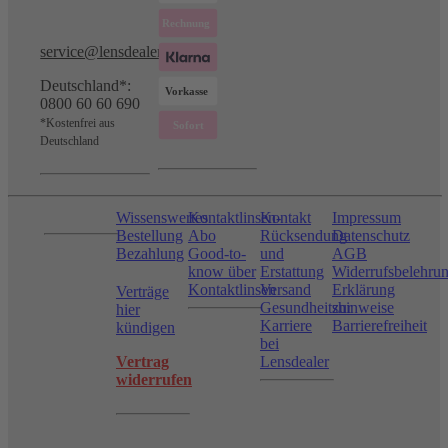
service@lensdealer.com
Deutschland*:
0800 60 60 690
*Kostenfrei aus
Deutschland
Wissenswertes
Kontaktlinsen-
Kontakt
Impressum
Bestellung
Abo
Rücksendung
Datenschutz
Bezahlung
Good-to-
und
AGB
know über
Erstattung
Widerrufsbelehru
Kontaktlinsen
Versand
Erklärung
Verträge
Gesundheitshinweise
zur
hier
Karriere
Barrierefreiheit
kündigen
bei
Vertrag
Lensdealer
widerrufen