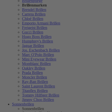
Brillenpflege
Brillenmarken
Brendel Brillen
Carrera Brillen
Chloé Brillen
Emporio Armani Brillen
Freigeist Brillen
Gucci Brillen
Hugo Boss Brillen
Humphrey's Brillen
Jaguar Brillen
Jos. Eschenbach Brillen
Marc O'Polo Brillen
Mini Eyewear Brillen
Montblanc Brillen
Oakley Brillen
Prada Brillen
Moncler Brillen
Ray-Ban Brillen
Saint Laurent Brillen
Titanflex Brillen
Tommy Hilfiger Brillen
Jimmy Choo Brillen
Sonnenbrillen
Sonnenbrillen