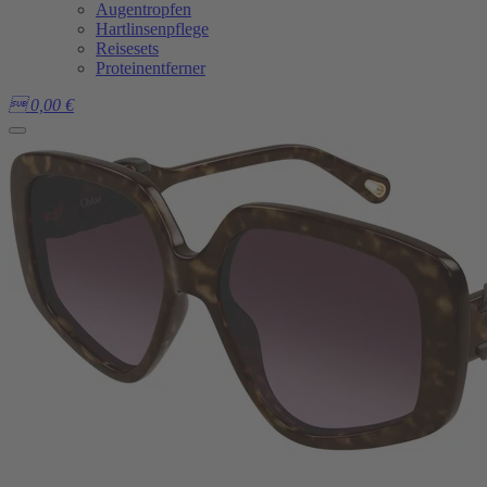
Augentropfen
Hartlinsenpflege
Reisesets
Proteinentferner

0,00
€