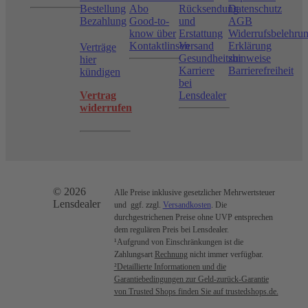
Bestellung
Abo
Rücksendung
Datenschutz
Bezahlung
Good-to-
und
AGB
know über
Erstattung
Widerrufsbelehru
Kontaktlinsen
Versand
Erklärung
Verträge
Gesundheitshinweise
zur
hier
Karriere
Barrierefreiheit
kündigen
bei
Vertrag
Lensdealer
widerrufen
© 2026
Alle Preise inklusive gesetzlicher Mehrwertsteuer
Lensdealer
und ggf. zzgl.
Versandkosten
. Die
durchgestrichenen Preise ohne UVP entsprechen
dem regulären Preis bei Lensdealer.
¹Aufgrund von Einschränkungen ist die
Zahlungsart
Rechnung
nicht immer verfügbar.
²Detaillierte Informationen und die
Garantiebedingungen zur Geld-zurück-Garantie
von Trusted Shops finden Sie auf trustedshops.de.