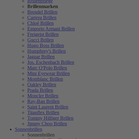
Brillenpflege
Brillenmarken
Brendel Brillen
Carrera Brillen
Chloé Brillen
Emporio Armani Brillen
Freigeist Brillen
Gucci Brillen
Hugo Boss Brillen
Humphrey's Brillen
Jaguar Brillen
Jos. Eschenbach Brillen
Marc O'Polo Brillen
Mini Eyewear Brillen
Montblanc Brillen
Oakley Brillen
Prada Brillen
Moncler Brillen
Ray-Ban Brillen
Saint Laurent Brillen
Titanflex Brillen
Tommy Hilfiger Brillen
Jimmy Choo Brillen
Sonnenbrillen
Sonnenbrillen