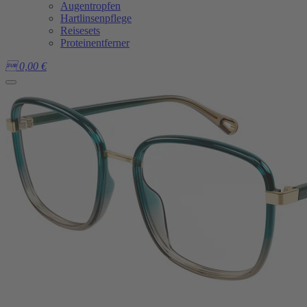
Augentropfen
Hartlinsenpflege
Reisesets
Proteinentferner

0,00
€