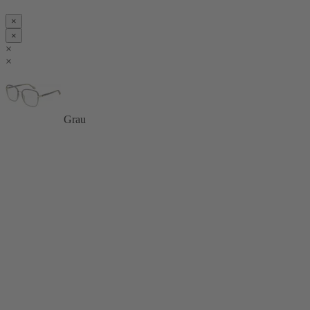
×
×
×
×
Grau