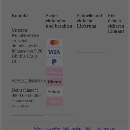
Kontakt
Sicher
Schnelle und
Für
einkaufen
einfache
deinen
und bezahlen
Lieferung
sicheren
Unseren
Einkauf
Kundenservice
erreichst
du montags bis
freitags von 9.00
Uhr bis 17.00
Uhr
service@lensdealer.com
Deutschland*:
0800 60 60 690
*Kostenfrei aus
Deutschland
Wissenswertes
Kontaktlinsen-
Kontakt
Impressum