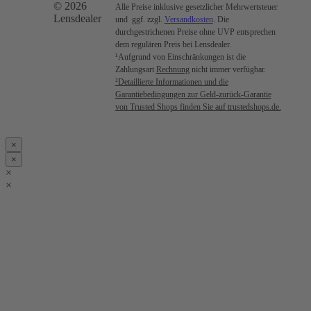
© 2026
Alle Preise inklusive gesetzlicher Mehrwertsteuer
Lensdealer
und ggf. zzgl.
Versandkosten
. Die
durchgestrichenen Preise ohne UVP entsprechen
dem regulären Preis bei Lensdealer.
¹Aufgrund von Einschränkungen ist die
Zahlungsart
Rechnung
nicht immer verfügbar.
²Detaillierte Informationen und die
Garantiebedingungen zur Geld-zurück-Garantie
von Trusted Shops finden Sie auf trustedshops.de.
×
×
×
×