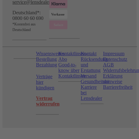
service@lensdealer.com
Deutschland*:
0800 60 60 690
*Kostenfrei aus
Deutschland
Wissenswertes
Kontaktlinsen-
Kontakt
Impressum
Bestellung
Abo
Rücksendung
Datenschutz
Bezahlung
Good-to-
und
AGB
know über
Erstattung
Widerrufsbelehru
Kontaktlinsen
Versand
Erklärung
Verträge
Gesundheitshinweise
zur
hier
Karriere
Barrierefreiheit
kündigen
bei
Vertrag
Lensdealer
widerrufen