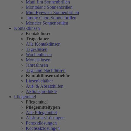
Maui Jim Sonnenbrillen
Montblanc Sonnenbrillen
Mini Eyewear Sonnenbrillen
Jimmy Choo Sonnenbrillen
Moncler Sonnenbrillen
Kontaktlinsen
Kontaktlinsen
Tragedauer
Alle Kontaktlinsen
Tageslinsen
Wochenlinsen
Monatslinsen
Jahreslinsen
Tag- und Nachtlinsen
Kontaktlinsenzubehör
Linsenbehälter
Auf- & Absatzhilfen
Aktionsprodukte
Pflegemittel
Pflegemittel
Pflegemitteltypen
Alle Pflegemittel
All-in-one-Lösungen
Peroxidlösungen
Kochsalzlösungen