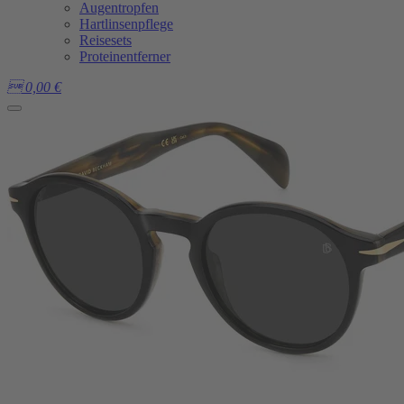
Augentropfen
Hartlinsenpflege
Reisesets
Proteinentferner

0,00
€