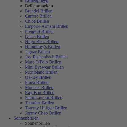
Brillenpflege
Brillenmarken
Brendel Brillen
Carrera Brillen
Chloé Brillen
Emporio Armani Brillen
Freigeist Brillen
Gucci Brillen
Hugo Boss Brillen
Humphrey's Brillen
Jaguar Brillen
Jos. Eschenbach Brillen
Marc O'Polo Brillen
Mini Eyewear Brillen
Montblanc Brillen
Oakley Brillen
Prada Brillen
Moncler Brillen
Ray-Ban Brillen
Saint Laurent Brillen
Titanflex Brillen
Tommy Hilfiger Brillen
Jimmy Choo Brillen
Sonnenbrillen
Sonnenbrillen