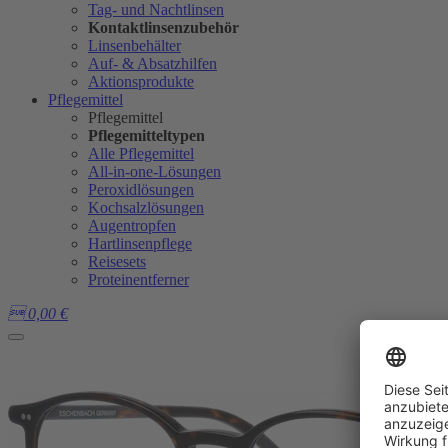
Tag- und Nachtlinsen
Kontaktlinsenzubehör
Linsenbehälter
Auf- & Absatzhilfen
Aktionsprodukte
Pflegemittel
Pflegemittel
Pflegemitteltypen
Alle Pflegemittel
All-in-one-Lösungen
Peroxidlösungen
Kochsalzlösungen
Augentropfen
Hartlinsenpflege
Reisesets
Proteinentferner

0,00
€