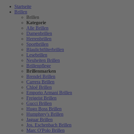
Startseite
Brillen
Brillen
Kategorie
Alle Brillen
Damenbrillen
Herrenbrillen
Sportbrillen
Blaulichtfilterbrillen
Lesebrillen
Neuheiten Brillen
Brillenpflege
Brillenmarken
Brendel Brillen
Carrera Brillen
Chloé Brillen
Emporio Armani Brillen
Freigeist Brillen
Gucci Brillen
Hugo Boss Brillen
Humphrey's Brillen
Jaguar Brillen
Jos. Eschenbach Brillen
Marc O'Polo Brillen