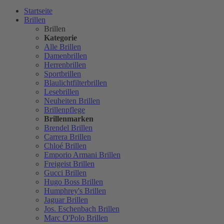
Startseite
Brillen
Brillen
Kategorie
Alle Brillen
Damenbrillen
Herrenbrillen
Sportbrillen
Blaulichtfilterbrillen
Lesebrillen
Neuheiten Brillen
Brillenpflege
Brillenmarken
Brendel Brillen
Carrera Brillen
Chloé Brillen
Emporio Armani Brillen
Freigeist Brillen
Gucci Brillen
Hugo Boss Brillen
Humphrey's Brillen
Jaguar Brillen
Jos. Eschenbach Brillen
Marc O'Polo Brillen