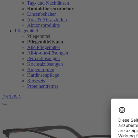
Tag- und Nachtlinsen
Kontaktlinsenzubehör
Linsenbehälter
Auf- & Absatzhilfen
Aktionsprodukte
Pflegemittel
Pflegemittel
Pflegemitteltypen
Alle Pflegemittel
All-in-one-Lösungen
Peroxidlösungen
Kochsalzlösungen
Augentropfen
Hartlinsenpflege
Reisesets
Proteinentferner

0,00
€