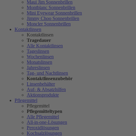
Maui Jim Sonnenbrillen
Montblanc Sonnenbrillen
Mini Eyewear Sonnenbrillen
Jimmy Choo Sonnenbrillen
Moncler Sonnenbrillen
Kontaktlinsen
Kontaktlinsen
Tragedauer
Alle Kontaktlinsen
Tageslinsen
Wochenlinsen
Monatslinsen
Jahreslinsen
Tag- und Nachtlinsen
Kontaktlinsenzubehör
Linsenbehälter
Auf- & Absatzhilfen
Aktionsprodukte
Pflegemittel
Pflegemittel
Pflegemitteltypen
Alle Pflegemittel
All-in-one-Lösungen
Peroxidlösungen
Kochsalzlösungen