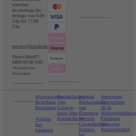
erreichst
du montags bis
freitags von 9.00
Uhr bis 17.00
Uhr
service@lensdealer.com
Deutschland*:
0800 60 60 690
*Kostenfrei aus
Deutschland
Wissenswertes
Kontaktlinsen-
Kontakt
Impressum
Bestellung
Abo
Rücksendung
Datenschutz
Bezahlung
Good-to-
und
AGB
know über
Erstattung
Widerrufsbelehru
Kontaktlinsen
Versand
Erklärung
Verträge
Gesundheitshinweise
zur
hier
Karriere
Barrierefreiheit
kündigen
bei