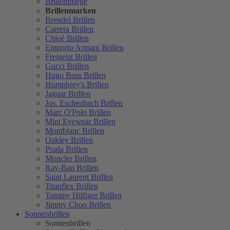
Brillenpflege
Brillenmarken
Brendel Brillen
Carrera Brillen
Chloé Brillen
Emporio Armani Brillen
Freigeist Brillen
Gucci Brillen
Hugo Boss Brillen
Humphrey's Brillen
Jaguar Brillen
Jos. Eschenbach Brillen
Marc O'Polo Brillen
Mini Eyewear Brillen
Montblanc Brillen
Oakley Brillen
Prada Brillen
Moncler Brillen
Ray-Ban Brillen
Saint Laurent Brillen
Titanflex Brillen
Tommy Hilfiger Brillen
Jimmy Choo Brillen
Sonnenbrillen
Sonnenbrillen