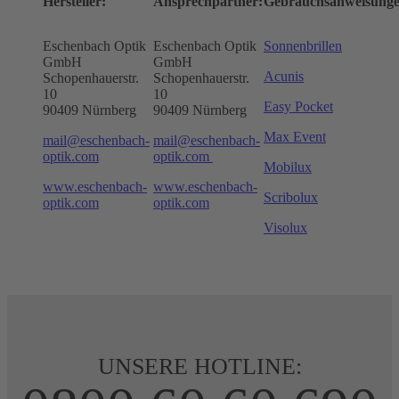
Hersteller:
Ansprechpartner:
Gebrauchsanweisunge
Eschenbach Optik
Eschenbach Optik
Sonnenbrillen
GmbH
GmbH
Acunis
Schopenhauerstr.
Schopenhauerstr.
10
10
Easy Pocket
90409 Nürnberg
90409 Nürnberg
Max Event
mail@eschenbach-
mail@eschenbach-
optik.com
optik.com
Mobilux
www.eschenbach-
www.eschenbach-
Scribolux
optik.com
optik.com
Visolux
UNSERE HOTLINE: