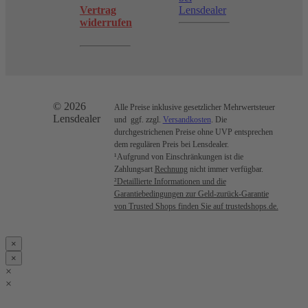
Vertrag
Lensdealer
widerrufen
© 2026
Alle Preise inklusive gesetzlicher Mehrwertsteuer
Lensdealer
und ggf. zzgl.
Versandkosten
. Die
durchgestrichenen Preise ohne UVP entsprechen
dem regulären Preis bei Lensdealer.
¹Aufgrund von Einschränkungen ist die
Zahlungsart
Rechnung
nicht immer verfügbar.
²Detaillierte Informationen und die
Garantiebedingungen zur Geld-zurück-Garantie
von Trusted Shops finden Sie auf trustedshops.de.
×
×
×
×