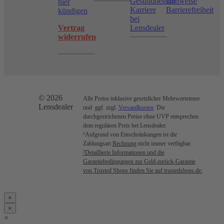
Gesundheitshinweise
zur
hier
Karriere
Barrierefreiheit
kündigen
bei
Vertrag
Lensdealer
widerrufen
© 2026
Alle Preise inklusive gesetzlicher Mehrwertsteuer
Lensdealer
und ggf. zzgl.
Versandkosten
. Die
durchgestrichenen Preise ohne UVP entsprechen
dem regulären Preis bei Lensdealer.
¹Aufgrund von Einschränkungen ist die
Zahlungsart
Rechnung
nicht immer verfügbar.
²Detaillierte Informationen und die
Garantiebedingungen zur Geld-zurück-Garantie
von Trusted Shops finden Sie auf trustedshops.de.
×
×
×