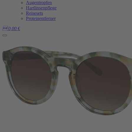
Augentropfen
Hartlinsenpflege
Reisesets
Proteinentferner

0,00
€