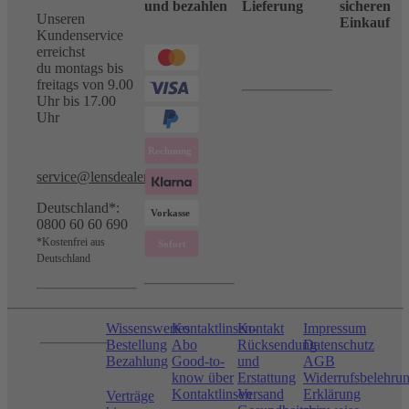
und bezahlen
Lieferung
sicheren
Unseren
Einkauf
Kundenservice
erreichst
du montags bis
freitags von 9.00
Uhr bis 17.00
Uhr
service@lensdealer.com
Deutschland*:
0800 60 60 690
*Kostenfrei aus
Deutschland
Wissenswertes
Kontaktlinsen-
Kontakt
Impressum
Bestellung
Abo
Rücksendung
Datenschutz
Bezahlung
Good-to-
und
AGB
know über
Erstattung
Widerrufsbelehru
Kontaktlinsen
Versand
Erklärung
Verträge