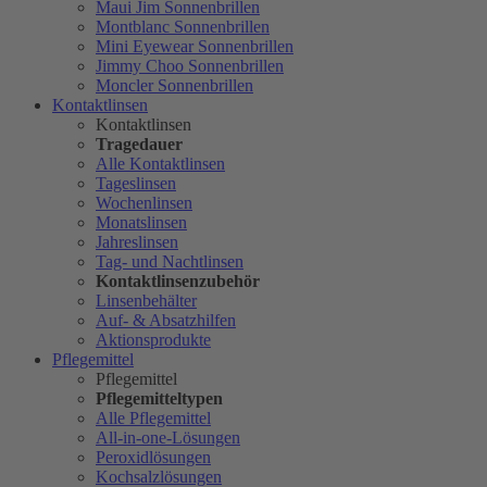
Maui Jim Sonnenbrillen
Montblanc Sonnenbrillen
Mini Eyewear Sonnenbrillen
Jimmy Choo Sonnenbrillen
Moncler Sonnenbrillen
Kontaktlinsen
Kontaktlinsen
Tragedauer
Alle Kontaktlinsen
Tageslinsen
Wochenlinsen
Monatslinsen
Jahreslinsen
Tag- und Nachtlinsen
Kontaktlinsenzubehör
Linsenbehälter
Auf- & Absatzhilfen
Aktionsprodukte
Pflegemittel
Pflegemittel
Pflegemitteltypen
Alle Pflegemittel
All-in-one-Lösungen
Peroxidlösungen
Kochsalzlösungen