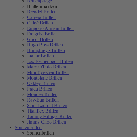
Brillenpflege
Brillenmarken
Brendel Brillen
Carrera Brillen
Chloé Brillen
Emporio Armani Brillen
Freigeist Brillen
Gucci Brillen
Hugo Boss Brillen
Humphrey's Brillen
Jaguar Brillen
Jos. Eschenbach Brillen
Marc O'Polo Brillen
Mini Eyewear Brillen
Montblanc Brillen
Oakley Brillen
Prada Brillen
Moncler Brillen
Ray-Ban Brillen
Saint Laurent Brillen
Titanflex Brillen
Tommy Hilfiger Brillen
Jimmy Choo Brillen
Sonnenbrillen
Sonnenbrillen