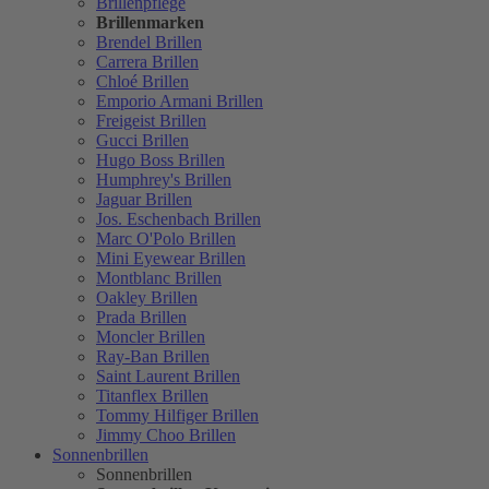
Brillenpflege
Brillenmarken
Brendel Brillen
Carrera Brillen
Chloé Brillen
Emporio Armani Brillen
Freigeist Brillen
Gucci Brillen
Hugo Boss Brillen
Humphrey's Brillen
Jaguar Brillen
Jos. Eschenbach Brillen
Marc O'Polo Brillen
Mini Eyewear Brillen
Montblanc Brillen
Oakley Brillen
Prada Brillen
Moncler Brillen
Ray-Ban Brillen
Saint Laurent Brillen
Titanflex Brillen
Tommy Hilfiger Brillen
Jimmy Choo Brillen
Sonnenbrillen
Sonnenbrillen