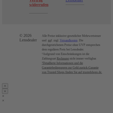
Vertrag
Lensdealer
widerrufen
© 2026
Alle Preise inklusive gesetzlicher Mehrwertsteuer
Lensdealer
und ggf. zzgl.
Versandkosten
. Die
durchgestrichenen Preise ohne UVP entsprechen
dem regulären Preis bei Lensdealer.
¹Aufgrund von Einschränkungen ist die
Zahlungsart
Rechnung
nicht immer verfügbar.
²Detaillierte Informationen und die
Garantiebedingungen zur Geld-zurück-Garantie
von Trusted Shops finden Sie auf trustedshops.de.
×
×
×
×