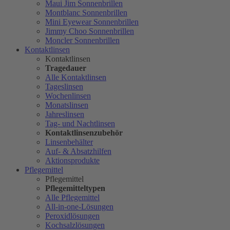
Maui Jim Sonnenbrillen
Montblanc Sonnenbrillen
Mini Eyewear Sonnenbrillen
Jimmy Choo Sonnenbrillen
Moncler Sonnenbrillen
Kontaktlinsen
Kontaktlinsen
Tragedauer
Alle Kontaktlinsen
Tageslinsen
Wochenlinsen
Monatslinsen
Jahreslinsen
Tag- und Nachtlinsen
Kontaktlinsenzubehör
Linsenbehälter
Auf- & Absatzhilfen
Aktionsprodukte
Pflegemittel
Pflegemittel
Pflegemitteltypen
Alle Pflegemittel
All-in-one-Lösungen
Peroxidlösungen
Kochsalzlösungen