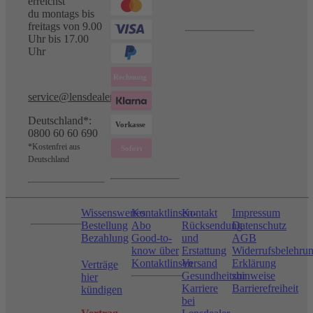
erreichst
du montags bis
freitags von 9.00
Uhr bis 17.00
Uhr
service@lensdealer.com
Deutschland*:
0800 60 60 690
*Kostenfrei aus
Deutschland
Wissenswertes
Kontaktlinsen-
Kontakt
Impressum
Bestellung
Abo
Rücksendung
Datenschutz
Bezahlung
Good-to-
und
AGB
know über
Erstattung
Widerrufsbelehru
Kontaktlinsen
Versand
Erklärung
Verträge
Gesundheitshinweise
zur
hier
Karriere
Barrierefreiheit
kündigen
bei