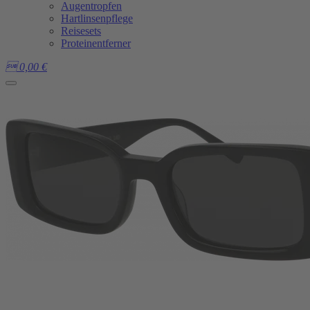
Augentropfen
Hartlinsenpflege
Reisesets
Proteinentferner

0,00
€