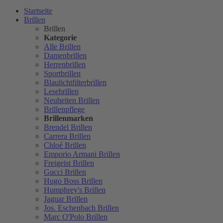
Startseite
Brillen
Brillen
Kategorie
Alle Brillen
Damenbrillen
Herrenbrillen
Sportbrillen
Blaulichtfilterbrillen
Lesebrillen
Neuheiten Brillen
Brillenpflege
Brillenmarken
Brendel Brillen
Carrera Brillen
Chloé Brillen
Emporio Armani Brillen
Freigeist Brillen
Gucci Brillen
Hugo Boss Brillen
Humphrey's Brillen
Jaguar Brillen
Jos. Eschenbach Brillen
Marc O'Polo Brillen