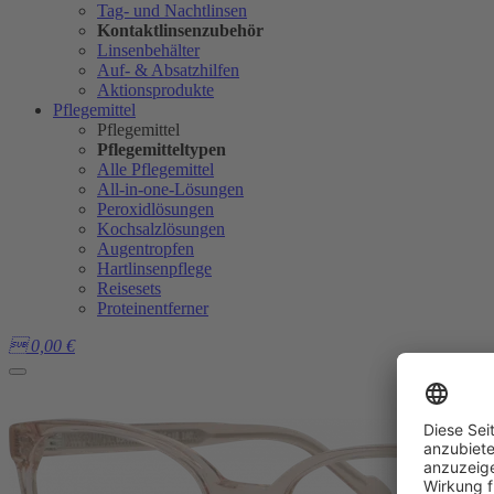
Tag- und Nachtlinsen
Kontaktlinsenzubehör
Linsenbehälter
Auf- & Absatzhilfen
Aktionsprodukte
Pflegemittel
Pflegemittel
Pflegemitteltypen
Alle Pflegemittel
All-in-one-Lösungen
Peroxidlösungen
Kochsalzlösungen
Augentropfen
Hartlinsenpflege
Reisesets
Proteinentferner

0,00
€