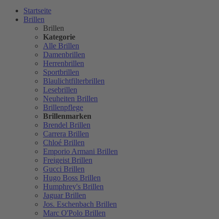
Startseite
Brillen
Brillen
Kategorie
Alle Brillen
Damenbrillen
Herrenbrillen
Sportbrillen
Blaulichtfilterbrillen
Lesebrillen
Neuheiten Brillen
Brillenpflege
Brillenmarken
Brendel Brillen
Carrera Brillen
Chloé Brillen
Emporio Armani Brillen
Freigeist Brillen
Gucci Brillen
Hugo Boss Brillen
Humphrey's Brillen
Jaguar Brillen
Jos. Eschenbach Brillen
Marc O'Polo Brillen