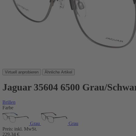
Virtuell anprobieren
Ähnliche Artikel
Jaguar 35604 6500 Grau/Schwa
Brillen
Farbe
Grau
Grau
Preis:
inkl. MwSt.
229,34
€