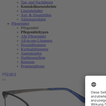
Tag- und Nachtlinsen
Kontaktlinsenzubehör
Linsenbehälter
Auf- & Absatzhilfen
Aktionsprodukte
Pflegemittel
Pflegemittel
Pflegemitteltypen
Alle Pflegemittel
All-in-one-Lösungen
Peroxidlösungen
Kochsalzlösungen
Augentropfen
Hartlinsenpflege
Reisesets
Proteinentferner

0,00
€