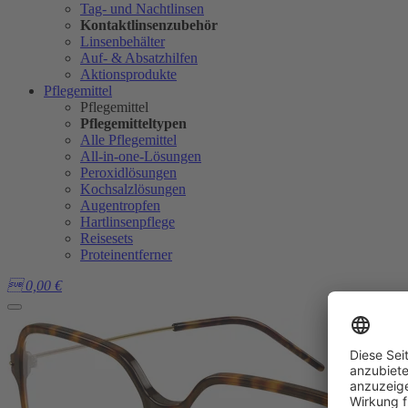
Tag- und Nachtlinsen
Kontaktlinsenzubehör
Linsenbehälter
Auf- & Absatzhilfen
Aktionsprodukte
Pflegemittel
Pflegemittel
Pflegemitteltypen
Alle Pflegemittel
All-in-one-Lösungen
Peroxidlösungen
Kochsalzlösungen
Augentropfen
Hartlinsenpflege
Reisesets
Proteinentferner

0,00
€