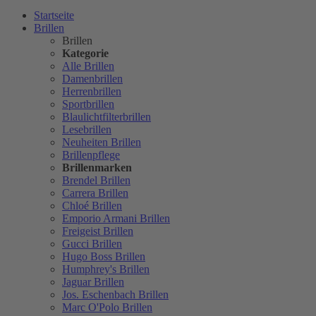
Startseite
Brillen
Brillen
Kategorie
Alle Brillen
Damenbrillen
Herrenbrillen
Sportbrillen
Blaulichtfilterbrillen
Lesebrillen
Neuheiten Brillen
Brillenpflege
Brillenmarken
Brendel Brillen
Carrera Brillen
Chloé Brillen
Emporio Armani Brillen
Freigeist Brillen
Gucci Brillen
Hugo Boss Brillen
Humphrey's Brillen
Jaguar Brillen
Jos. Eschenbach Brillen
Marc O'Polo Brillen