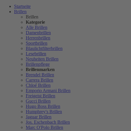
Startseite
Brillen
Brillen
Kategorie
Alle Brillen
Damenbrillen
Herrenbrillen
Sportbrillen
Blaulichtfilterbrillen
Lesebrillen
Neuheiten Brillen
Brillenpflege
Brillenmarken
Brendel Brillen
Carrera Brillen
Chloé Brillen
Emporio Armani Brillen
Freigeist Brillen
Gucci Brillen
Hugo Boss Brillen
Humphrey's Brillen
Jaguar Brillen
Jos. Eschenbach Brillen
Marc O'Polo Brillen