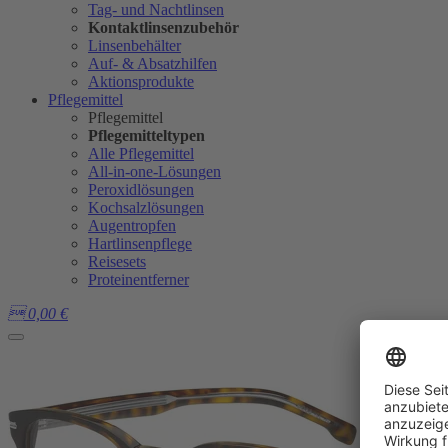
Tag- und Nachtlinsen
Kontaktlinsenzubehör
Linsenbehälter
Auf- & Absatzhilfen
Aktionsprodukte
Pflegemittel
Pflegemittel
Pflegemitteltypen
Alle Pflegemittel
All-in-one-Lösungen
Peroxidlösungen
Kochsalzlösungen
Augentropfen
Hartlinsenpflege
Reisesets
Proteinentferner

0,00
€