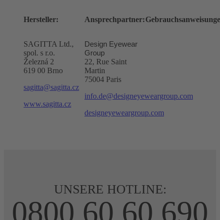
Hersteller:
Ansprechpartner:
Gebrauchsanweisunge
SAGITTA Ltd.,
Design Eyewear
spol. s r.o.
Group
Železná 2
22, Rue Saint
619 00 Brno
Martin
75004 Paris
sagitta@sagitta.cz
info.de@designeyeweargroup.com
www.sagitta.cz
designeyeweargroup.com
UNSERE HOTLINE:
0800 60 60 690