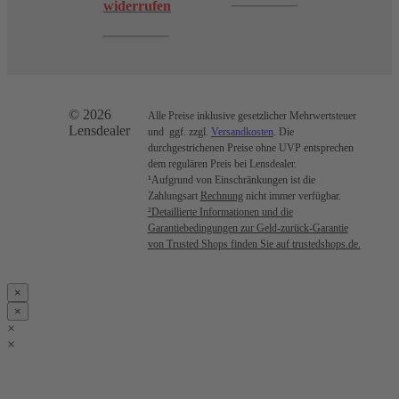
widerrufen
© 2026
Alle Preise inklusive gesetzlicher Mehrwertsteuer
Lensdealer
und ggf. zzgl.
Versandkosten
. Die
durchgestrichenen Preise ohne UVP entsprechen
dem regulären Preis bei Lensdealer.
¹Aufgrund von Einschränkungen ist die
Zahlungsart
Rechnung
nicht immer verfügbar.
²Detaillierte Informationen und die
Garantiebedingungen zur Geld-zurück-Garantie
von Trusted Shops finden Sie auf trustedshops.de.
×
×
×
×