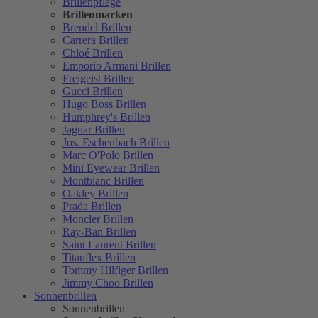
Brillenpflege
Brillenmarken
Brendel Brillen
Carrera Brillen
Chloé Brillen
Emporio Armani Brillen
Freigeist Brillen
Gucci Brillen
Hugo Boss Brillen
Humphrey's Brillen
Jaguar Brillen
Jos. Eschenbach Brillen
Marc O'Polo Brillen
Mini Eyewear Brillen
Montblanc Brillen
Oakley Brillen
Prada Brillen
Moncler Brillen
Ray-Ban Brillen
Saint Laurent Brillen
Titanflex Brillen
Tommy Hilfiger Brillen
Jimmy Choo Brillen
Sonnenbrillen
Sonnenbrillen