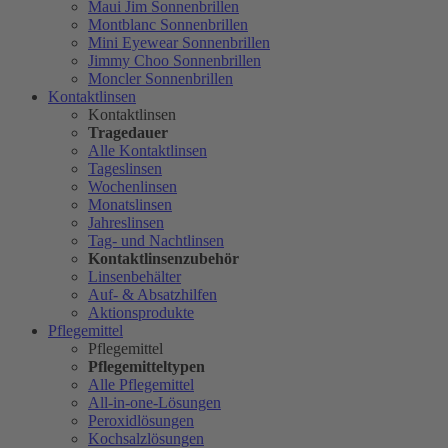
Maui Jim Sonnenbrillen
Montblanc Sonnenbrillen
Mini Eyewear Sonnenbrillen
Jimmy Choo Sonnenbrillen
Moncler Sonnenbrillen
Kontaktlinsen
Kontaktlinsen
Tragedauer
Alle Kontaktlinsen
Tageslinsen
Wochenlinsen
Monatslinsen
Jahreslinsen
Tag- und Nachtlinsen
Kontaktlinsenzubehör
Linsenbehälter
Auf- & Absatzhilfen
Aktionsprodukte
Pflegemittel
Pflegemittel
Pflegemitteltypen
Alle Pflegemittel
All-in-one-Lösungen
Peroxidlösungen
Kochsalzlösungen