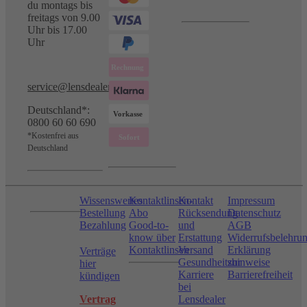
du montags bis
freitags von 9.00
Uhr bis 17.00
Uhr
service@lensdealer.com
Deutschland*:
0800 60 60 690
*Kostenfrei aus
Deutschland
Wissenswertes
Kontaktlinsen-
Kontakt
Impressum
Bestellung
Abo
Rücksendung
Datenschutz
Bezahlung
Good-to-
und
AGB
know über
Erstattung
Widerrufsbelehru
Kontaktlinsen
Versand
Erklärung
Verträge
Gesundheitshinweise
zur
hier
Karriere
Barrierefreiheit
kündigen
bei
Vertrag
Lensdealer